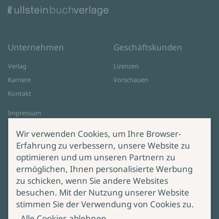
Unternehmen
Geschäftskunden
Verlag
Lizenzen
Karriere
Vorschauen
Kontakt
Impressum
Datenschutz
Wir verwenden Cookies, um Ihre Browser-
Cookie-Einstellungen
Erfahrung zu verbessern, unsere Website zu
AGB Online Shop
optimieren und um unseren Partnern zu
ermöglichen, Ihnen personalisierte Werbung
Service
Produktsicherheit
zu schicken, wenn Sie andere Websites
besuchen. Mit der Nutzung unserer Website
Lieferung & Versand
Bei Fragen zur Produktsicherheit
stimmen Sie der Verwendung von Cookies zu.
wenden Sie sich bitte an
Manuskripteinreichung
Alle Cookies ablehnen
produktsicherheit@ullstein.de