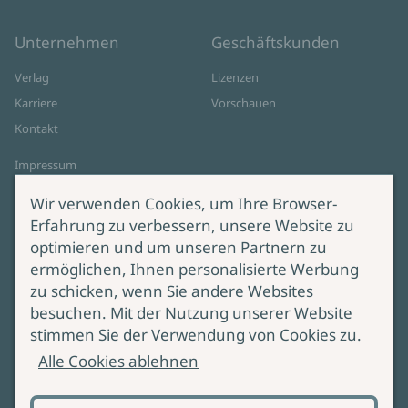
Unternehmen
Geschäftskunden
Verlag
Lizenzen
Karriere
Vorschauen
Kontakt
Impressum
Datenschutz
Wir verwenden Cookies, um Ihre Browser-
Cookie-Einstellungen
Erfahrung zu verbessern, unsere Website zu
AGB Online Shop
optimieren und um unseren Partnern zu
ermöglichen, Ihnen personalisierte Werbung
Service
Produktsicherheit
zu schicken, wenn Sie andere Websites
besuchen. Mit der Nutzung unserer Website
Lieferung & Versand
Bei Fragen zur Produktsicherheit
stimmen Sie der Verwendung von Cookies zu.
wenden Sie sich bitte an
Manuskripteinreichung
Alle Cookies ablehnen
produktsicherheit@ullstein.de
Barrierefreiheit