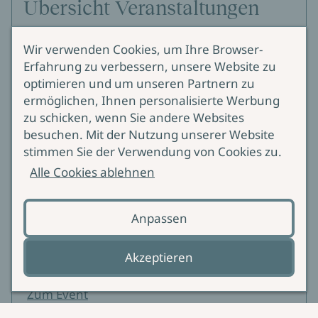
Übersicht Veranstaltungen
Buchpremieren, Lesungen, Events - Hier finden
Sie Informationen zu unseren Veranstaltungen
Alle Veranstaltungen
Brigitte Glaser in Achern
07.08.2026
Osiander Buchhandlung
Zum Event
König Boris bei Hütte Rockt
07.08.2026
13:45
Die Hütte rockt e.V.
Zum Event