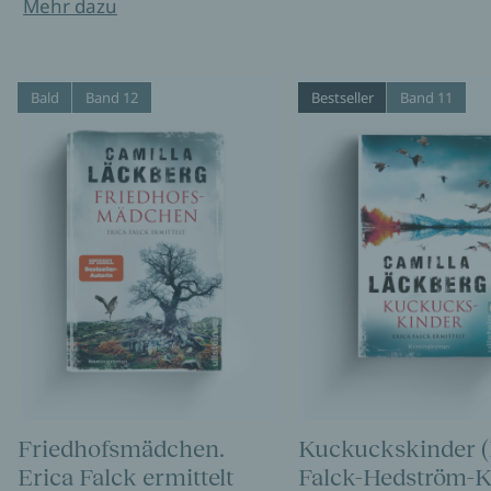
Mehr dazu
Bald
Band 12
Bestseller
Band 11
Friedhofsmädchen.
Kuckuckskinder (
Erica Falck ermittelt
Falck-Hedström-K