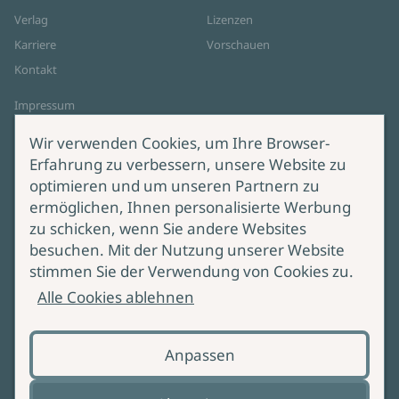
Verlag
Lizenzen
Karriere
Vorschauen
Kontakt
Impressum
Datenschutz
Wir verwenden Cookies, um Ihre Browser-
Cookie-Einstellungen
Erfahrung zu verbessern, unsere Website zu
AGB Online Shop
optimieren und um unseren Partnern zu
ermöglichen, Ihnen personalisierte Werbung
Service
Produktsicherheit
zu schicken, wenn Sie andere Websites
besuchen. Mit der Nutzung unserer Website
Lieferung & Versand
Bei Fragen zur Produktsicherheit
stimmen Sie der Verwendung von Cookies zu.
wenden Sie sich bitte an
Manuskripteinreichung
Alle Cookies ablehnen
produktsicherheit@ullstein.de
Barrierefreiheit
Anpassen
Zahlungsoptionen
Vertrag widerrufen