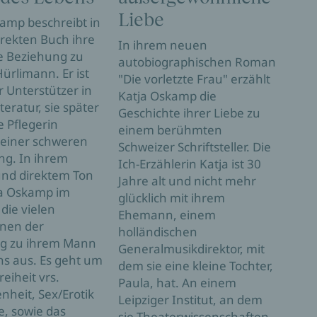
Liebe
un
amp beschreibt in
rekten Buch ihre
sy
In ihrem neuen
e Beziehung zu
autobiographischen Roman
Ge
rlimann. Er ist
"Die vorletzte Frau" erzählt
r Unterstützer in
Die 
Katja Oskamp die
teratur, sie später
Oska
Geschichte ihrer Liebe zu
e Pflegerin
dass
einem berühmten
einer schweren
Sche
Schweizer Schriftsteller. Die
ng. In ihrem
Mann
Ich-Erzählerin Katja ist 30
und direktem Ton
Gene
Jahre alt und nicht mehr
ja Oskamp im
(GMD
glücklich mit ihrem
 die vielen
kenn
Ehemann, einem
nen der
arbe
holländischen
g zu ihrem Mann
die 
Generalmusikdirektor, mit
ns aus. Es geht um
als 
dem sie eine kleine Tochter,
reiheit vrs.
Haus
Paula, hat. An einem
heit, Sex/Erotik
Nun 
Leipziger Institut, an dem
ge, sowie das
die 
sie Theaterwissenschaften