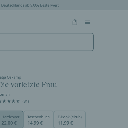
b Deutschlands ab 9,00€ Bestellwert
Hidden Text
Hidden Text
atja Oskamp
Die vorletzte Frau
oman
(81)
Hardcover
Taschenbuch
E-Book (ePub)
22,00 €
14,99 €
11,99 €