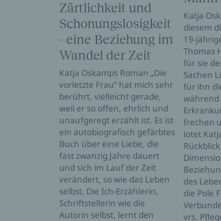
Zärtlichkeit und
Katja Osk
Schonungslosigkeit
diesem di
- eine Beziehung im
19-jährig
Thomas Hü
Wandel der Zeit
für sie de
Katja Oskamps Roman „Die
Sachen Li
vorletzte Frau“ hat mich sehr
für ihn di
berührt, vielleicht gerade,
während 
weil er so offen, ehrlich und
Erkranku
unaufgeregt erzählt ist. Es ist
frechen 
ein autobiografisch gefärbtes
lotet Kat
Buch über eine Liebe, die
Rückblick
fast zwanzig Jahre dauert
Dimensio
und sich im Lauf der Zeit
Beziehun
verändert, so wie das Leben
des Lebe
selbst. Die Ich-Erzählerin,
die Pole F
Schriftstellerin wie die
Verbunden
Autorin selbst, lernt den
vrs. Pfle