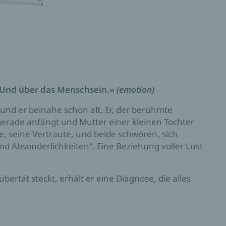
. Und über das Menschsein.«
(emotion)
t und er beinahe schon alt. Er, der berühmte
n gerade anfängt und Mutter einer kleinen Tochter
bte, seine Vertraute, und beide schwören, sich
d Absonderlichkeiten“. Eine Beziehung voller Lust
ubertät steckt, erhält er eine Diagnose, die alles
ezustand und sie von der Geliebten zur
h etwas schwindet, ihr Lebensmensch entfernt sich,
h etwas: ein neues Leben.