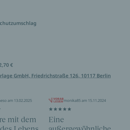
altlos von den Verwandlungen, die das Dasein
 von den Rollen einer Frau und den Körpern in
it.
Schutzumschlag
 einer großen Liebe.
2,70 €
rlage GmbH, Friedrichstraße 126, 10117 Berlin
eso am 13.02.2025
monika85 am 15.11.2024
re mit dem
Eine
Ei
des Lebens
außergewöhnliche
du