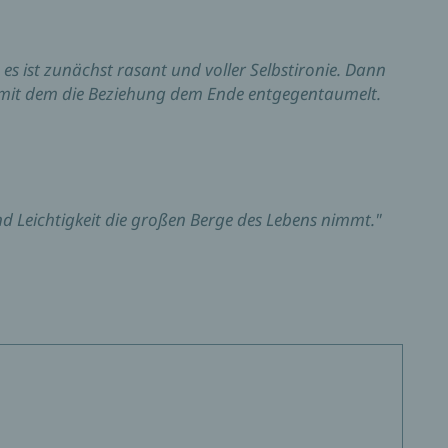
 es ist zunächst rasant und voller Selbstironie. Dann
, mit dem die Beziehung dem Ende entgegentaumelt.
d Leichtigkeit die großen Berge des Lebens nimmt."
r Geschichte über eine Entfremdung zu folgen, die
ergnügen dank des von Humor getragenen, oft
amp belannt ist.«