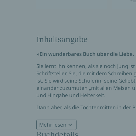
Inhaltsangabe
»Ein wunderbares Buch über die Liebe
Sie lernt ihn kennen, als sie noch jung is
Schriftsteller. Sie, die mit dem Schreibe
ist. Sie wird seine Schülerin, seine Gelie
einander zuzumuten „mit allen Meisen un
und Hingabe und Heiterkeit.
Dann aber, als die Tochter mitten in der P
ändert. Die Beziehung wird zum Ausnahm
Pflegerin. Sie will helfen, sie hilft, doc
Mehr lesen
die Zeit der Abschiede beginnt. Und noc
Buchdetails