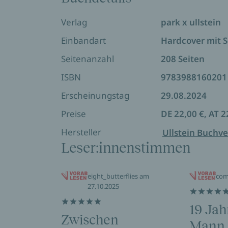
Katja Oskamp erzählt zärtlich und rückh
bereithält, von brüchigen Lebensläufen,
Verlag
park x ullstein
ihrer ganzen Herrlichkeit und Hässlichke
Einbandart
Hardcover mit 
Vor allem aber erzählt sie die Geschichte
Seitenanzahl
208 Seiten
ISBN
9783988160201
Erscheinungstag
29.08.2024
Preise
DE 22,00 €, AT 2
Hersteller
Ullstein Buchve
Leser:innenstimmen
eight_butterflies am
com
27.10.2025
19 Jah
Zwischen
Mann 