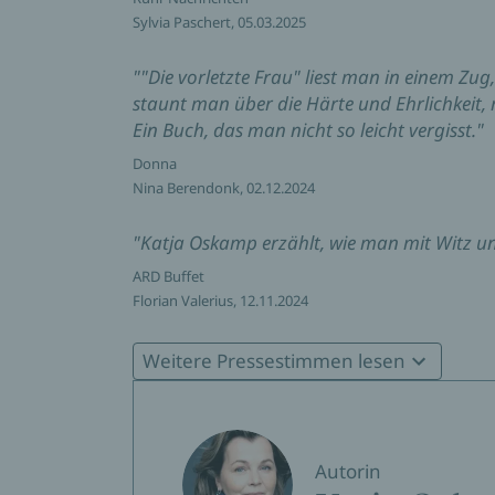
Sylvia Paschert, 05.03.2025
""Die vorletzte Frau" liest man in einem Zug,
staunt man über die Härte und Ehrlichkeit
Ein Buch, das man nicht so leicht vergisst."
Donna
Nina Berendonk, 02.12.2024
"Katja Oskamp erzählt, wie man mit Witz un
ARD Buffet
Florian Valerius, 12.11.2024
»"Die vorletzte Frau" ist eine Einladung, de
Weitere Pressestimmen lesen
ebenso eine der Endlichkeit ist. Und ein V
selbstironischen Tonfalls, für den Katja Osk
Leipziger Volkszeitung
Janina Fleischer, 04.11.2024
Autorin