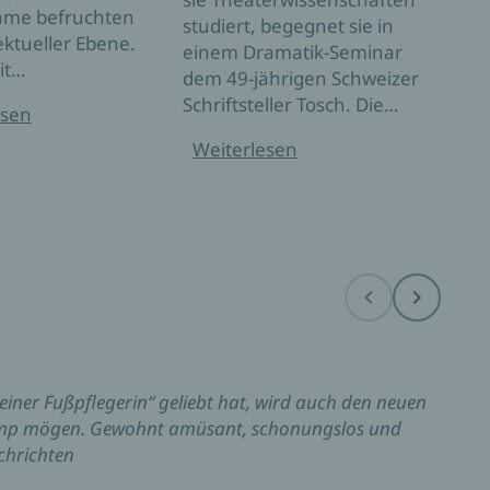
me befruchten
Paul
studiert, begegnet sie in
lektueller Ebene.
Thea
einem Dramatik-Seminar
it…
stud
dem 49-jährigen Schweizer
Schri
Schriftsteller Tosch. Die…
esen
Gast
sich
Weiterlesen
hin
Wei
Before
Next
ner Fußpflegerin“ geliebt hat, wird auch den neuen
kamp mögen. Gewohnt amüsant, schonungslos und
achrichten