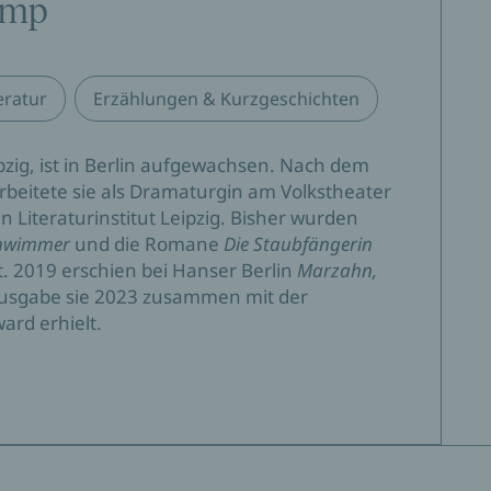
amp
 … [Katja Oskamp] ist als Literatin der obersten Liga
eratur
Erzählungen & Kurzgeschichten
gesundem Sarkasmus erzählten Geschichte: Die
zig, ist in Berlin aufgewachsen. Nach dem
h als trostreich, weil sie ganz auf den Wert der
beitete sie als Dramaturgin am Volkstheater
 Literaturinstitut Leipzig. Bisher wurden
chwimmer
und die Romane
Die Staubfängerin
t. 2019 erschien bei Hanser Berlin
Marzahn,
 Ausgabe sie 2023 zusammen mit der
ard erhielt.
nswert!"
keit, was die eigenen Verirrungen oder Gefühle
l. Oskamp schreibt so subjektiv und ohne Abstand, als