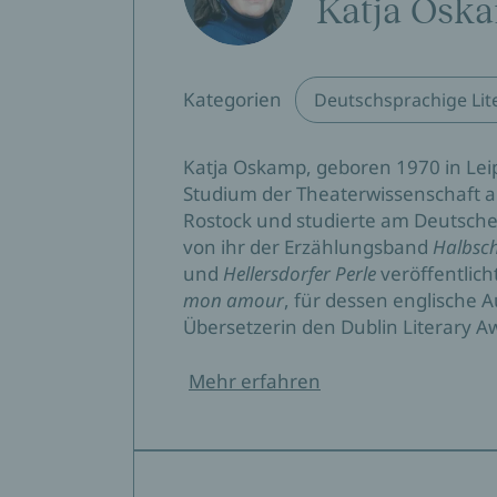
Katja Osk
»Knapp, leidenschaftlich, niemals larmoyant
zurück. Stark!«
Kreuzer Stadtmagazin
Kategorien
Deutschsprachige Lit
Anne Hahn, 28.10.2024
»Das Schöne an dieser mit viel Wärme und 
Katja Oskamp, geboren 1970 in Leip
Schonungslosigkeit des Erzählens erweist sic
Studium der Theaterwissenschaft ar
Ehrlichkeit setzt.«
Rostock und studierte am Deutschen
von ihr der Erzählungsband
Halbs
Süddeutsche Zeitung
und
Hellersdorfer Perle
veröffentlich
Hilmar Klute, 23.10.2024
mon amour
, für dessen englische
Übersetzerin den Dublin Literary Aw
"Ein mitreißendes Buch … Absolut empfehle
BR HF Bayern 2 Büchermagazin Diwan
Mehr erfahren
Knud Cordsen, 30.09.2024
»Die Lust an der Pointe, der Schonungslosig
angeht, sie ist sich selbst Objekt und Rätse