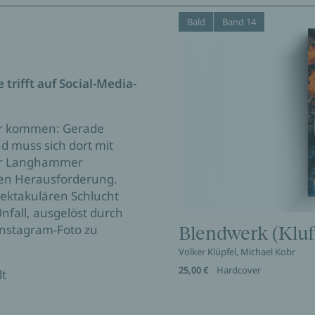
Bald
Band 14
trifft auf Social-Media-
er kommen: Gerade
d muss sich dort mit
ner Langhammer
ten Herausforderung.
spektakulären Schlucht
Unfall, ausgelöst durch
Instagram-Foto zu
Blendwerk (Kluft
Volker Klüpfel, Michael Kobr
25,00 €
Hardcover
lt