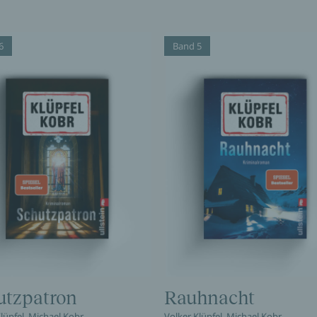
6
Band 5
utzpatron
Rauhnacht
lüpfel, Michael Kobr
Volker Klüpfel, Michael Kobr