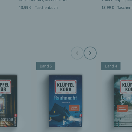
13,99 €
Taschenbuch
13,99 €
Taschen
Before
Next
Band 5
Band 4