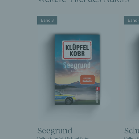
Band 3
Band 
Seegrund
Sch
Volker Klüpfel, Michael Kobr
Volker K