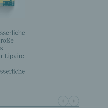
sserliche
große
s
r Lipaire
sserliche
Before
Next