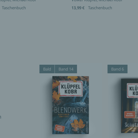
Taschenbuch
13,99 €
Taschenbuch
Bald
Band 14
Band 6
h