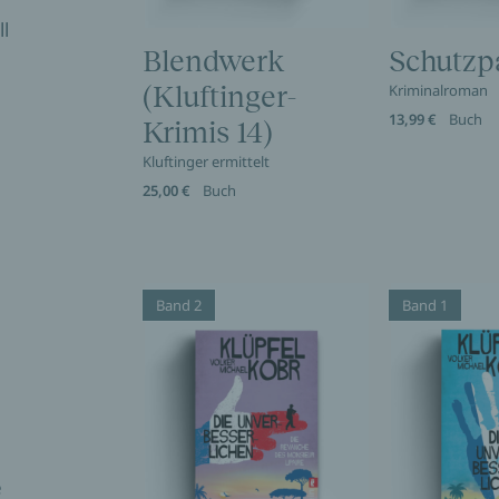
l
Blendwerk
Schutzp
(Kluftinger-
Kriminalroman
13,99 €
Buch
Krimis 14)
Kluftinger ermittelt
25,00 €
Buch
Band 2
Band 1
e