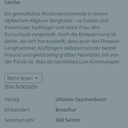
Leiche
Ein gemütliches Winterwochenende in einem
idyllischen Allgäuer Berghotel – so hatten sich
Kommissar Kluftinger und seine Frau den
Kurzurlaub vorgestellt. Doch die Entspannung ist
dahin, als sich herausstellt, dass auch das Ehepaar
Langhammer, Kluftingers selbsternannter bester
Freund und gleichzeitig größter Nervtöter, mit von
der Partie ist. Was als harmloses Live-Kriminalspiel
beginnt, wird plötzlich bitterer Ernst: Ein Hotelgast
wird tot aufgefunden, und der Tatort ist ein von
Mehr lesen
innen verschlossener Raum. Als ein heftiger
Buchdetails
Ein verschneites Hotel voller Geheimnisse und skurriler
Schneesturm das Hotel von der Außenwelt
Figuren
abschneidet, spitzt sich die Lage zu.
Verlag
Ullstein Taschenbuch
Mit „Rauhnacht“ präsentieren Volker Klüpfel und
Einbandart
Broschur
Michael Kobr einen klassischen Whodunit, der
durch die verschneite Bergkulisse und die
Seitenanzahl
368 Seiten
beklemmende Isolation des Hotels eine einzigartige