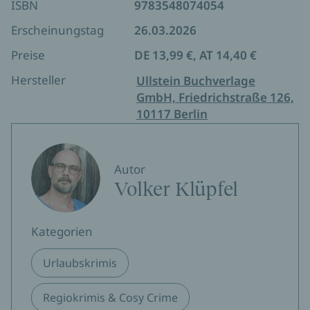
ISBN
9783548074054
Atmosphäre schafft. Der fünfte Fall des beliebten
Kommissars Kluftinger vereint Spannung, Humor
Erscheinungstag
26.03.2026
und überraschende Wendungen. Besonders das
Preise
DE 13,99 €, AT 14,40 €
Zusammenspiel mit seinem ewigen Widersacher
Langhammer sorgt für herrlich bissige Dialoge und
Hersteller
Ullstein Buchverlage
unvergessliche Momente – ein Muss für Fans
GmbH, Friedrichstraße 126,
intelligenter Krimis und atmosphärischer
10117 Berlin
Ein Krimi, der Sie bis zur letzten Seite fesseln wird –
Geschichten.
perfekt für lange Winterabende!
Autor
Volker Klüpfel
Kategorien
Urlaubskrimis
Regiokrimis & Cosy Crime