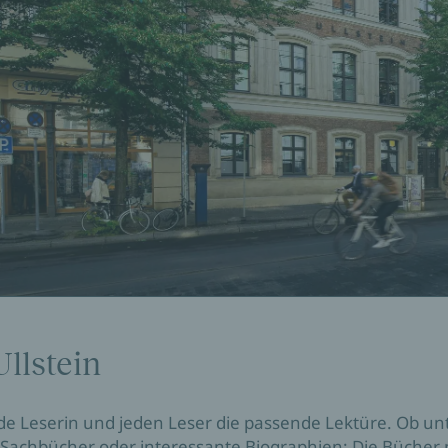
llstein
jede Leserin und jeden Leser die passende Lektüre. Ob 
achbücher oder interessante Biographien: Die Bücher m