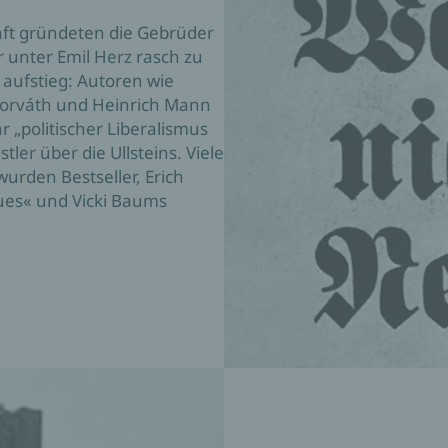
ft gründeten die Gebrüder 
 unter Emil Herz rasch zu 
ufstieg: Autoren wie 
orváth und Heinrich Mann 
r „politischer Liberalismus 
er über die Ullsteins. Viele 
urden Bestseller, Erich 
es« und Vicki Baums 