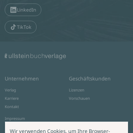
LinkedIn
TikTok
Unternehmen
Geschäftskunden
Verlag
Lizenzen
Karriere
Vorschauen
Kontakt
Impressum
Datenschutz
Wir verwenden Cookies, um Ihre Browser-