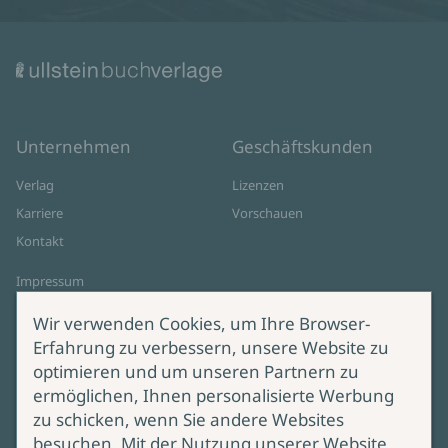
Unternehmen
Geschäftskunden
Verlag
Lizenzen
Karriere
Vorschauen
Kontakt
Impressum
Datenschutz
Wir verwenden Cookies, um Ihre Browser-
Cookie-Einstellungen
Erfahrung zu verbessern, unsere Website zu
AGB Online Shop
optimieren und um unseren Partnern zu
ermöglichen, Ihnen personalisierte Werbung
Service
Produktsicherheit
zu schicken, wenn Sie andere Websites
besuchen. Mit der Nutzung unserer Website