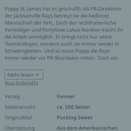
Poppy St. James hat es geschafft: Als PR-Direktorin
der Jacksonville Rays betreut sie die heißeste
Mannschaft der NHL. Doch der rechthaberische
Verteidiger und Partylöwe Lukas Novikov macht ihr
die Arbeit unmöglich. Er bringt nicht nur seine
Teamkollegen, sondern auch sie immer wieder in
Schwierigkeiten. Und so muss Poppy die Rays
immer wieder vor PR-Skandalen retten. Doch ein
Mann allein reicht nicht, um ihr Leben komplett auf
den Kopf zu stellen. Mitverteidiger Colton Morrow
Mehr lesen
weckt in ihr ebenso starke Gefühle und macht das
Buchdetails
Der neue Band der TikTok-Sensationsreihe
Chaos perfekt ...
Jacksonville Rays:
Für Fans von
Off Campus
und Lily
Verlag
Forever
Gold
Seitenanzahl
ca. 550 Seiten
Mit den Tropen:
Originaltitel
Pucking Sweet
Eishockey
Übersetzung
Reverse Harem/Why Choose
Aus dem Amerikanischen