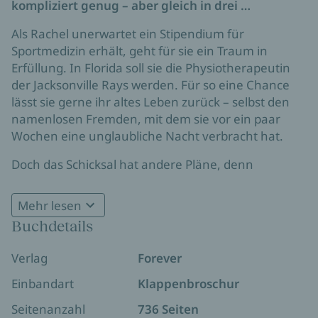
kompliziert genug – aber gleich in drei …
Als Rachel unerwartet ein Stipendium für
Sportmedizin erhält, geht für sie ein Traum in
Erfüllung. In Florida soll sie die Physiotherapeutin
der Jacksonville Rays werden. Für so eine Chance
lässt sie gerne ihr altes Leben zurück – selbst den
namenlosen Fremden, mit dem sie vor ein paar
Wochen eine unglaubliche Nacht verbracht hat.
Doch das Schicksal hat andere Pläne, denn
ausgerechnet dieser steht an ihrem ersten
Arbeitstag vor ihr: Jake, berüchtigter Playboy und
Mehr lesen
Star des Hockeyteams. Während er versucht, ihre
Buchdetails
Bekanntschaft zu vertiefen, lernt Rachel den
charmanten Hockeymanager Caleb kennen. Doch
Verlag
Forever
auch der geheimnisvolle finnische Torwart der
Mannschaft, Ilmari, geht ihr nicht aus dem Kopf.
Einbandart
Klappenbroschur
Rachel weiß, dass sie sich in keinen von ihnen,
Seitenanzahl
736 Seiten
geschweige denn in alle drei, verlieben darf. Aber