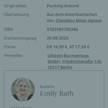
die Liebe ist ein Spiel – und Jake, Caleb und Ilmari
Originaltitel
Pucking Around
Tropen: Reverse Harem, Ice Hockey, Love Circle, Friends
spielen, um zu gewinnen …
Übersetzung
Aus dem Amerikanischen
To Lovers
von
Cherokee Moon Agnew
ISBN
9783989780286
Erscheinungstag
28.08.2025
Preise
DE 16,99 €, AT 17,50 €
Hersteller
Ullstein Buchverlage
GmbH, Friedrichstraße 126,
10117 Berlin
Autorin
Emily Rath