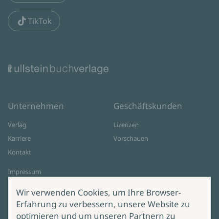
TikTok
Unternehmen
Geschäftskunden
Verlag
Lizenzen
Karriere
Vorschauen
Kontakt
Impressum
Datenschutz
Wir verwenden Cookies, um Ihre Browser-
Cookie-Einstellungen
Erfahrung zu verbessern, unsere Website zu
AGB Online Shop
optimieren und um unseren Partnern zu