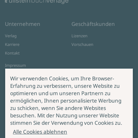
Unternehmen
Geschäftskunden
Verlag
Lizenzen
Karriere
Vorschauen
Kontakt
Impressum
Datenschutz
Wir verwenden Cookies, um Ihre Browser-
Cookie-Einstellungen
Erfahrung zu verbessern, unsere Website zu
AGB Online Shop
optimieren und um unseren Partnern zu
ermöglichen, Ihnen personalisierte Werbung
Service
Produktsicherheit
zu schicken, wenn Sie andere Websites
besuchen. Mit der Nutzung unserer Website
Lieferung & Versand
Bei Fragen zur Produktsicherheit
stimmen Sie der Verwendung von Cookies zu.
wenden Sie sich bitte an
Manuskripteinreichung
Alle Cookies ablehnen
produktsicherheit@ullstein.de
Barrierefreiheit