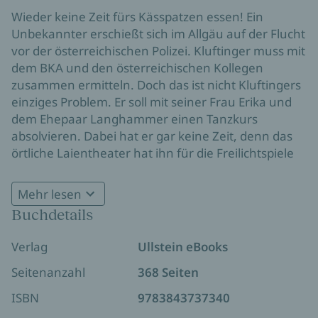
Wieder keine Zeit fürs Kässpatzen essen! Ein
Unbekannter erschießt sich im Allgäu auf der Flucht
vor der österreichischen Polizei. Kluftinger muss mit
dem BKA und den österreichischen Kollegen
zusammen ermitteln. Doch das ist nicht Kluftingers
einziges Problem. Er soll mit seiner Frau Erika und
dem Ehepaar Langhammer einen Tanzkurs
absolvieren. Dabei hat er gar keine Zeit, denn das
örtliche Laientheater hat ihn für die Freilichtspiele
eingespannt
Mehr lesen
Ein Ermittler zwischen Chaos und Charme
Buchdetails
Kluftinger, bekannt für seinen trockenen Humor
und seine Eigenheiten, stolpert in diesem Fall von
Verlag
Ullstein eBooks
einer absurden Herausforderung zur nächsten.
Doch hinter all dem Chaos lauern menschliche
Seitenanzahl
368 Seiten
Abgründe, die den Fall zu einem echten Krimi-
ISBN
9783843737340
Highlight machen. Mit viel Lokalkolorit, Spannung
und einer Prise Komödie bietet „Laienspiel“ beste