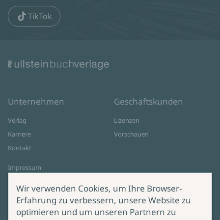
TikTok
Unternehmen
Geschäftskunden
Verlag
Lizenzen
Karriere
Vorschauen
Kontakt
Impressum
Datenschutz
Wir verwenden Cookies, um Ihre Browser-
Cookie-Einstellungen
Erfahrung zu verbessern, unsere Website zu
AGB Online Shop
optimieren und um unseren Partnern zu