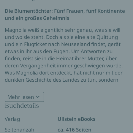
Die Blumentöchter: Fünf Frauen, fünf Kontinente
und ein großes Geheimnis
Magnolia weiß eigentlich sehr genau, was sie will
und wo sie steht. Doch als sie eine alte Quittung
und ein Flugticket nach Neuseeland findet, gerät
etwas in ihr aus den Fugen. Um Antworten zu
finden, reist sie in die Heimat ihrer Mutter, über
deren Vergangenheit immer geschwiegen wurde.
Was Magnolia dort entdeckt, hat nicht nur mit der
dunklen Geschichte des Landes zu tun, sondern
auch mit ihrer eigenen Familie. Zwischen der
atemberaubenden Natur Neuseelands, der Liebe
Mehr lesen
und dem Einsatz für den Umweltschutz enthüllt
Buchdetails
Magnolia das traurige Schicksal ihrer
Verwandtschaft. Kann sie die Vergangenheit heilen
Verlag
Ullstein eBooks
und zugleich ihren eigenen Weg weitergehen?
Seitenanzahl
ca. 416 Seiten