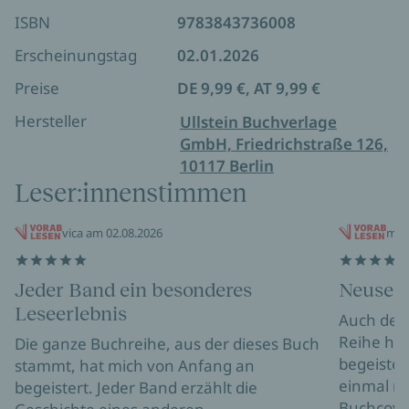
ISBN
9783843736008
Erscheinungstag
02.01.2026
Preise
DE 9,99 €, AT 9,99 €
Hersteller
Ullstein Buchverlage
GmbH, Friedrichstraße 126,
10117 Berlin
Leser:innenstimmen
vica am 02.08.2026
mar
Jeder Band ein besonderes
Neusee
Leseerlebnis
Auch der 
Reihe hat
Die ganze Buchreihe, aus der dieses Buch
begeister
stammt, hat mich von Anfang an
einmal mu
begeistert. Jeder Band erzählt die
Buchcove