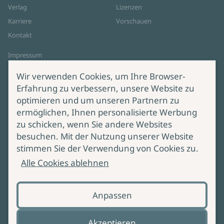
Verlag
Lizenzen
Karriere
Vorschauen
Kontakt
Impressum
Datenschutz
Wir verwenden Cookies, um Ihre Browser-
Cookie-Einstellungen
Erfahrung zu verbessern, unsere Website zu
AGB Online Shop
optimieren und um unseren Partnern zu
ermöglichen, Ihnen personalisierte Werbung
Service
Produktsicherheit
zu schicken, wenn Sie andere Websites
besuchen. Mit der Nutzung unserer Website
Lieferung & Versand
Bei Fragen zur Produktsicherheit
stimmen Sie der Verwendung von Cookies zu.
wenden Sie sich bitte an
Manuskripteinreichung
Alle Cookies ablehnen
produktsicherheit@ullstein.de
Barrierefreiheit
Anpassen
Zahlungsoptionen
Vertrag widerrufen
Akzeptieren