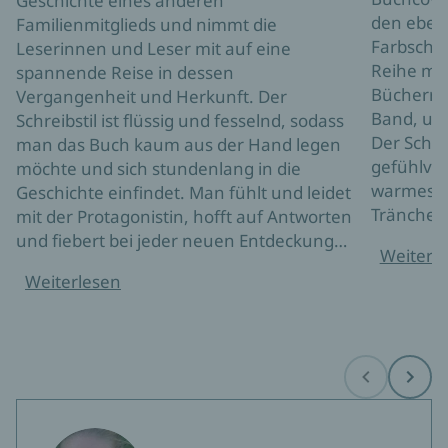
Geschichte eines anderen
den eben
Familienmitglieds und nimmt die
Farbschni
Leserinnen und Leser mit auf eine
Reihe mac
spannende Reise in dessen
Bücherreg
Vergangenheit und Herkunft. Der
Band, um 
Schreibstil ist flüssig und fesselnd, sodass
Der Schre
man das Buch kaum aus der Hand legen
gefühlvol
möchte und sich stundenlang in die
warmes H
Geschichte einfindet. Man fühlt und leidet
Tränchen
mit der Protagonistin, hofft auf Antworten
und fiebert bei jeder neuen Entdeckung…
Weiterl
Weiterlesen
Before
Next