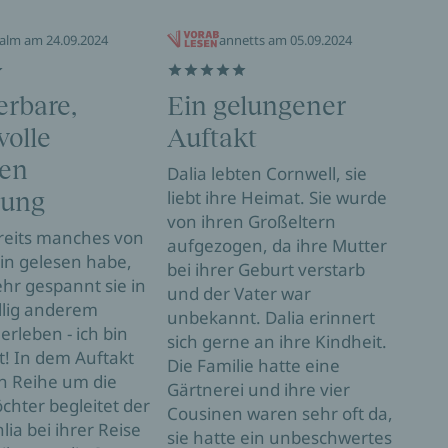
ialm am 24.09.2024
annetts am 05.09.2024
rbare,
Ein gelungener
Au
volle
Auftakt
nac
ien
Me
Dalia lebten Cornwell, sie
liebt ihre Heimat. Sie wurde
lung
Cove
von ihren Großeltern
auf 
reits manches von
aufgezogen, da ihre Mutter
und 
in gelesen habe,
bei ihrer Geburt verstarb
mag 
ehr gespannt sie in
und der Vater war
gefä
llig anderem
unbekannt. Dalia erinnert
sehr 
erleben - ich bin
sich gerne an ihre Kindheit.
pass
t! In dem Auftakt
Die Familie hatte eine
Inha
n Reihe um die
Gärtnerei und ihre vier
bei 
hter begleitet der
Cousinen waren sehr oft da,
aufg
lia bei ihrer Reise
sie hatte ein unbeschwertes
Mutt