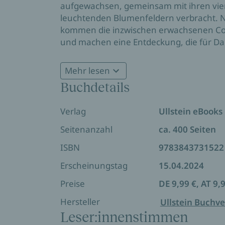
aufgewachsen, gemeinsam mit ihren vier
leuchtenden Blumenfeldern verbracht. N
kommen die inzwischen erwachsenen Co
und machen eine Entdeckung, die für Dalia
unbekannten Vaters. Wieso hat Rose ihr ve
die sie ihr Leben lang geschmerzt hat? A
Mehr lesen
Mexiko zu reisen, um ihren Vater ausfi
Buchdetails
die Spur, die an einer Mayastätte ihren
Verlag
Ullstein eBooks
Seitenanzahl
ca. 400 Seiten
ISBN
9783843731522
Erscheinungstag
15.04.2024
Preise
DE 9,99 €, AT 9,
Hersteller
Ullstein Buchve
Leser:innenstimmen