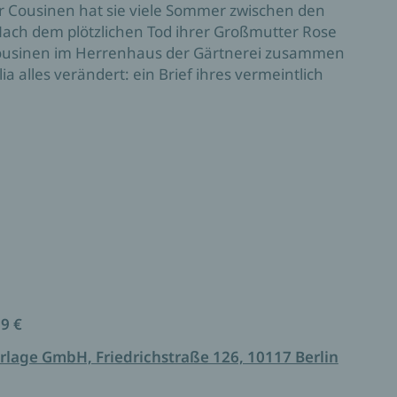
 Cousinen hat sie viele Sommer zwischen den
ach dem plötzlichen Tod ihrer Großmutter Rose
usinen im Herrenhaus der Gärtnerei zusammen
 alles verändert: ein Brief ihres vermeintlich
rheimlicht, dass sie ihn kennt, Dalias Leerstelle,
uf der Suche nach Antworten beschließt sie nach
ndig zu machen und kommt einer großen Liebe auf
 Anfang nahm.
99 €
rlage GmbH, Friedrichstraße 126, 10117 Berlin