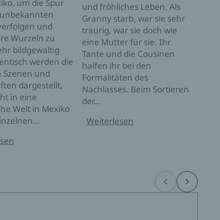
iko, um die Spur
und fröhliches Leben. Als
gest
 unbekannten
Granny starb, war sie sehr
Groß
verfolgen und
traurig, war sie doch wie
sind,
hre Wurzeln zu
eine Mutter für sie. Ihr
von 
ehr bildgewaltig
Tante und die Cousinen
dass
entisch werden die
halfen ihr bei den
Gebu
n Szenen und
Formalitäten des
dess
ten dargestellt,
Nachlasses. Beim Sortieren
Vor
t in eine
der…
he Welt in Mexiko
Wei
einzelnen…
Weiterlesen
esen
Before
Next