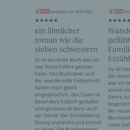
dodo2025 am 18.09.2025
trix
ein ähnlicher
Wunde
roman wie die
gefühl
sieben schwestern
Famil
Erzäh
Es ist das erste Buch was ich
von Tessa Collins gelesen
Da ich be
habe. Das Buchcover und
der Autor
der wundervolle Farbschnitt
war ich s
haben mich gleich
einem vö
angesprochen, das Cover ist
Genre zu 
besonders hübsch gestaltet
begeister
und genauso ist dann auch
der neue
der Inhalt. Der Schreibstil ist
Blumentöc
flüssig und leicht und schnell
Leser Dah
zu lesen. Die Protagonisten