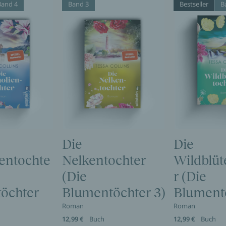
Band 4
Band 3
Bestseller
B
Die
Die
entochte
Nelkentochter
Wildblüt
(Die
r (Die
öchter
Blumentöchter 3)
Blumentö
Roman
Roman
12,99 €
Buch
12,99 €
Buch