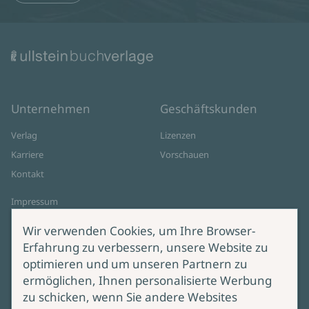
Unternehmen
Geschäftskunden
Verlag
Lizenzen
Karriere
Vorschauen
Kontakt
Impressum
Datenschutz
Wir verwenden Cookies, um Ihre Browser-
Cookie-Einstellungen
Erfahrung zu verbessern, unsere Website zu
AGB Online Shop
optimieren und um unseren Partnern zu
ermöglichen, Ihnen personalisierte Werbung
Service
Produktsicherheit
zu schicken, wenn Sie andere Websites