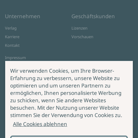
Unternehmen
Geschäftskunden
Verlag
Lizenzen
Karriere
Vorschauen
Kontakt
Impressum
Datenschutz
Wir verwenden Cookies, um Ihre Browser-
Cookie-Einstellungen
Erfahrung zu verbessern, unsere Website zu
AGB Online Shop
optimieren und um unseren Partnern zu
ermöglichen, Ihnen personalisierte Werbung
Service
Produktsicherheit
zu schicken, wenn Sie andere Websites
besuchen. Mit der Nutzung unserer Website
Lieferung & Versand
Bei Fragen zur Produktsicherheit
stimmen Sie der Verwendung von Cookies zu.
wenden Sie sich bitte an
Manuskripteinreichung
Alle Cookies ablehnen
produktsicherheit@ullstein.de
Barrierefreiheit