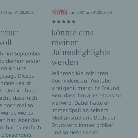
s120 am 31.08.2023
lauri.2001 am 31.08.2023
rbar
könnte eins
Ei
voll
meiner
"an
Jahreshighlights
Lie
ahr im September
zu deinem ersten
werden
was
nn ich uns
de
Während Mel mit ihren
 gesagt: Dieses
Kochvideos auf Youtube
ve
nders - es ist
viral geht, merkt ihr Freund
s. Und ich habe
Ha
Ben, dass ihm alles etwas zu
acht, dass mich
viel wird. Dabei hatte er
Das 
e noch mal so
immer Spaß an seinem
Meli
 würde wie es
Medizinstudium. Doch der
vira
an hat. Aber das
Druck wird immer größer
werd
oni hat da einfach
und so zieht er sich
Mögl
nz besonders