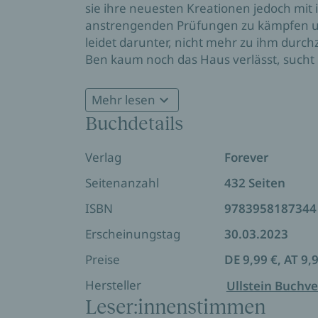
sie ihre neuesten Kreationen jedoch mit
anstrengenden Prüfungen zu kämpfen und
leidet darunter, nicht mehr zu ihm durc
Ben kaum noch das Haus verlässt, sucht M
große Liebe steht plötzlich vor einer g
Mehr lesen
»Die Geschichte von Mel und Ben hat m
Buchdetails
der ersten Sekunde an tief berührt.« S
Verlag
Forever
Seitenanzahl
432 Seiten
ISBN
9783958187344
Erscheinungstag
30.03.2023
Preise
DE 9,99 €, AT 9,
Hersteller
Ullstein Buchve
Leser:innenstimmen