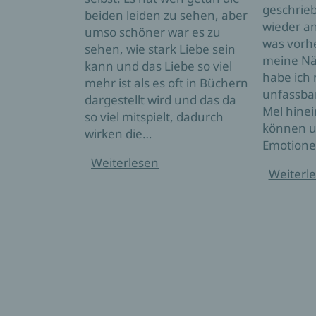
geschrieb
beiden leiden zu sehen, aber
wieder and
umso schöner war es zu
was vorhe
sehen, wie stark Liebe sein
meine N
kann und das Liebe so viel
habe ich 
mehr ist als es oft in Büchern
unfassbar
dargestellt wird und das da
Mel hine
so viel mitspielt, dadurch
können u
wirken die…
Emotione
Weiterlesen
Weiterl