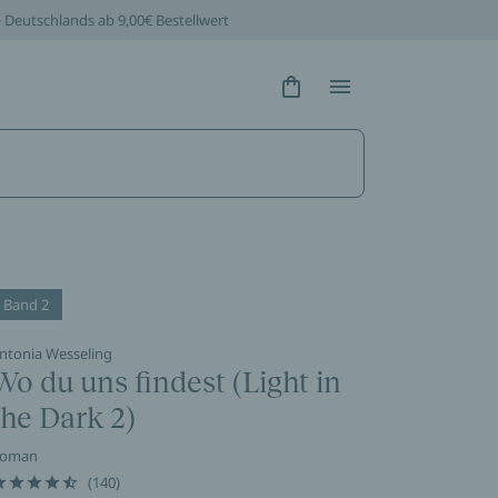
b Deutschlands ab 9,00€ Bestellwert
Hidden Text
Hidden Text
Band 2
ntonia Wesseling
Wo du uns findest (Light in
the Dark 2)
oman
(140)