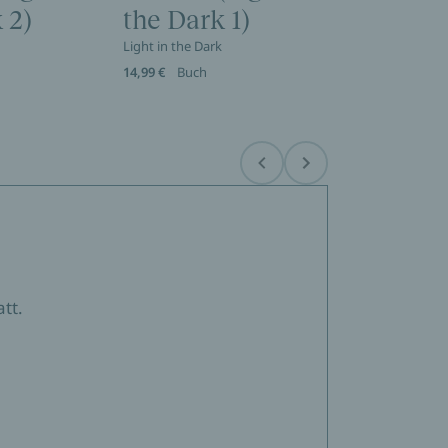
 2)
the Dark 1)
k
Light in the Dark
14,99 €
Buch
Before
Next
tt.