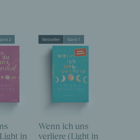
Band 2
Bestseller
Band 1
ns
Wenn ich uns
Light in
verliere (Light in