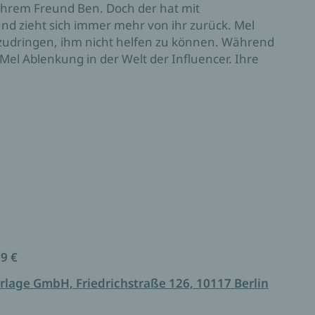
 ihrem Freund Ben. Doch der hat mit
 zieht sich immer mehr von ihr zurück. Mel
hzudringen, ihm nicht helfen zu können. Während
el Ablenkung in der Welt der Influencer. Ihre
roßen Herausforderung: Dem Leben selbst.
ich mit ihrer beinah schmerzhaften Echtheit von
arah Stankewitz
99 €
rlage GmbH, Friedrichstraße 126, 10117 Berlin