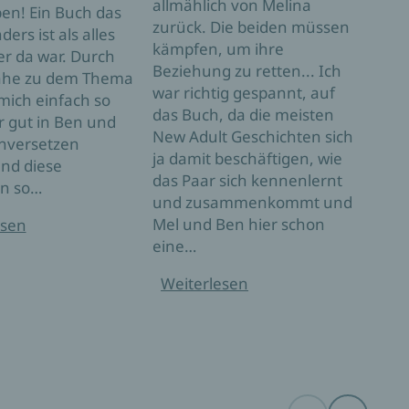
allmählich von Melina
Leid
en! Ein Buch das
zurück. Die beiden müssen
Alle
ers ist als alles
kämpfen, um ihre
lieb
r da war. Durch
Beziehung zu retten... Ich
ihre
ähe zu dem Thema
war richtig gespannt, auf
mit 
mich einfach so
das Buch, da die meisten
mit 
 gut in Ben und
New Adult Geschichten sich
zu k
inversetzen
ja damit beschäftigen, wie
von 
nd diese
das Paar sich kennenlernt
bela
n so…
und zusammenkommt und
mehr
Mel und Ben hier schon
Meli
esen
eine…
Welt
Gesc
Weiterlesen
Mel
Ben 
Wei