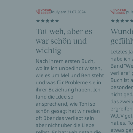
louly am 31.07.2024
pul
Tat weh, aber es
Wunde
war schön und
gefühl
wichtig
Letztes J
habe ich 
Nach ihrem ersten Buch,
Band “We
wollte ich unbedingt wissen,
verliere”
wie es um Mel und Ben steht
Buch ist a
und was für Probleme sie in
besonder
ihrer Beziehung haben. Ich
nicht ged
fand die Idee so
das zweit
ansprechend, wie Toni so
ergreifen
schön gesagt hat wir reden
WIUV get
oft über das verliebt sein
hat es. T
aber nicht über die Liebe
etwas ga
selbst. Es hat weh getan die