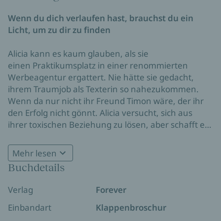
Wenn du dich verlaufen hast, brauchst du ein
Licht, um zu dir zu finden
Alicia kann es kaum glauben, als sie
einen Praktikumsplatz in einer renommierten
Werbeagentur ergattert. Nie hätte sie gedacht,
ihrem Traumjob als Texterin so nahezukommen.
Wenn da nur nicht ihr Freund Timon wäre, der ihr
den Erfolg nicht gönnt. Alicia versucht, sich aus
ihrer toxischen Beziehung zu lösen, aber schafft es
nicht. Doch dann trifft sie zufällig Julian wieder,
Die Light-in-the-Dark-Serie:
ihren besten Freund aus Kindertagen. Obwohl
Mehr lesen
Julian mit seinen eigenen Problemen zu kämpfen
1)
Wenn ich uns verliere
-
Wenn die Welle droht dich
Buchdetails
hat, ist er fürsorglich, charmant und
mitzureißen, brauchst du einen Anker, der dich hält
zuvorkommend – das komplette Gegenteil von
2)
Wo du uns findest
-
Wenn deine Welt in Dunkelheit
Verlag
Forever
Timon. Die beiden geben sich ein Versprechen, das
versinkt, brauchst du jemanden, der dir die Sonne zeigt
mehr verändert, als sie sich eingestehen ...
Einbandart
Klappenbroschur
3)
Was wir uns versprechen
-
Wenn du dich verlaufen