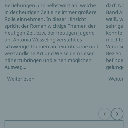
Beziehungen und Selbstwert an, welche
darf. Nac
in der heutigen Zeit eine immer größere
Band Alic
Rolle einnehmen. In dieser Hinsicht
weiß, wom
spricht der Roman wichtige Themen der
sehr gesp
heutigen Zeit bzw. der heutigen Jugend
konnte mi
an. Antonia Wesseling versteht es
mochte si
schwierige Themen auf einfühlsame und
Veransch
verständliche Art und Weise dem Leser
Beziehung
näherzubringen und einen möglichen
befindet, 
Ausweg…
gelungen
Weiterlesen
Weiterl
Before
Next