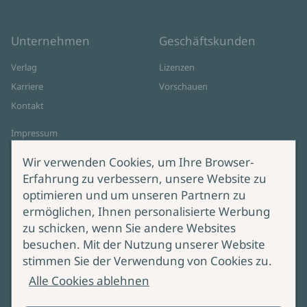
Unternehmen
Geschäftskunden
Verlag
Lizenzen
Karriere
Vorschauen
Kontakt
Impressum
Datenschutz
Wir verwenden Cookies, um Ihre Browser-
Cookie-Einstellungen
Erfahrung zu verbessern, unsere Website zu
AGB Online Shop
optimieren und um unseren Partnern zu
ermöglichen, Ihnen personalisierte Werbung
Service
Produktsicherheit
zu schicken, wenn Sie andere Websites
besuchen. Mit der Nutzung unserer Website
Lieferung & Versand
Bei Fragen zur Produktsicherheit
stimmen Sie der Verwendung von Cookies zu.
wenden Sie sich bitte an
Manuskripteinreichung
Alle Cookies ablehnen
produktsicherheit@ullstein.de
Barrierefreiheit