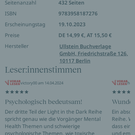
hast, brauchst du ein Licht, um zu dir zu finden
Seitenanzahl
432 Seiten
ISBN
9783958187276
Erscheinungstag
19.10.2023
Preise
DE 14,99 €, AT 15,50 €
Hersteller
Ullstein Buchverlage
GmbH, Friedrichstraße 126,
10117 Berlin
Leser:innenstimmen
victory00 am 14.04.2024
holl
Psychologisch bedeutsam!
Wunder
Der dritte Teil der Light in the Dark Reihe
Ein absol
spricht genau wie die Vorgänger Mental
Reihe. We
Health Themen und schwierige
dass eine
psychologische Themen, wie toxische
und emot