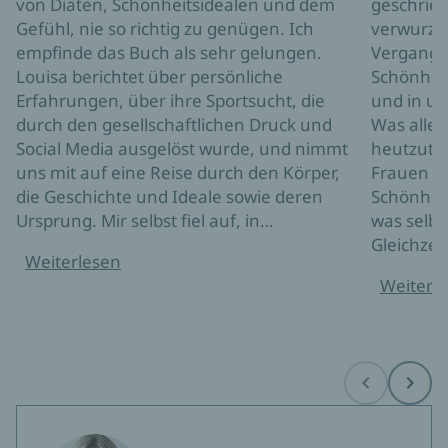
von Diäten, Schönheitsidealen und dem
geschriebe
Gefühl, nie so richtig zu genügen. Ich
verwurzel
empfinde das Buch als sehr gelungen.
Vergangen
Louisa berichtet über persönliche
Schönhei
Erfahrungen, über ihre Sportsucht, die
und in un
durch den gesellschaftlichen Druck und
Was allei
Social Media ausgelöst wurde, und nimmt
heutzuta
uns mit auf eine Reise durch den Körper,
Frauen si
die Geschichte und Ideale sowie deren
Schönhei
Ursprung. Mir selbst fiel auf, in…
was selbst
Gleichzei
Weiterlesen
Weiterl
Before
Next