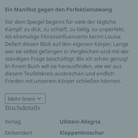
Ein Manifest gegen den Perfektionszwang
Vor dem Spiegel beginnt für viele der tägliche
Kampf: zu dick, zu schlaff, zu faltig, zu unperfekt.
Als ehemalige Fitnessinfluencerin kennt Louisa
Dellert diesen Blick auf den eigenen Körper. Lange
war sie selbst gefangen in Vergleichen und mit der
ständigen Frage beschäftigt: Bin ich schön genug?
In ihrem Buch will sie herausfinden, wie wir aus
diesem Teufelskreis ausbrechen und endlich
Frieden mit unserem Körper schließen können.
Wer verdient eigentlich an unserem schlechten
Körpergefühl? Und wer entscheidet, welcher Körper
Mehr lesen
»Louisa Dellert zeigt uns die ungeschminkte
„zu viel“ ist? Louisa Dellert begibt sich auf eine Reise
Buchdetails
Wahrheit darüber, wie wir unsere Körper
durch ihr eigenes Körperbild und schaut sich dabei
betrachten. Lesenswert!«
Elena Uhlig
die perfiden Mechanismen an, mit denen
Verlag
Ullstein Allegria
Schönheitsindustrie und Patriarchat Frauen
systematisch verunsichern. Mit schonungsloser
Einbandart
Klappenbroschur