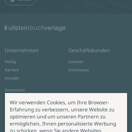
Unternehmen
Geschäftskunden
Verlag
Lizenzen
Karriere
Vorschauen
Kontakt
Impressum
Datenschutz
Wir verwenden Cookies, um Ihre Browser-
Cookie-Einstellungen
Erfahrung zu verbessern, unsere Website zu
AGB Online Shop
optimieren und um unseren Partnern zu
ermöglichen, Ihnen personalisierte Werbung
Service
Produktsicherheit
zu schicken, wenn Sie andere Websites