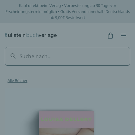
/werke/unshame/paperback/9783793400950
Kauf direkt beim Verlag • Vorbestellung ab 30 Tage vor
Erscheinungstermin möglich • Gratis Versand innerhalb Deutschlands
ab 9,00€ Bestellwert
Hidden Tex
Hidden
Alle Bücher