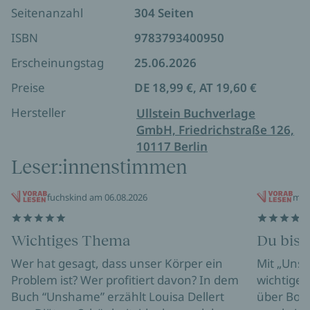
Ehrlichkeit und Empathie versucht sie zu verstehen,
Seitenanzahl
304 Seiten
wie absurde Schönheitsnormen entstehen und
warum Männer anders bewertet werden als
ISBN
9783793400950
Frauen. Ihr Buch ist der Versuch, den eigenen
Erscheinungstag
25.06.2026
Körper endlich als das zu sehen, was er ist: ein
Zuhause. Persönlich, aufklärerisch und voller
Preise
DE 18,99 €, AT 19,60 €
Hoffnung: Ein Buch, das umarmt – und das System
Hersteller
Ullstein Buchverlage
beleuchtet, das uns krank macht.
GmbH, Friedrichstraße 126,
10117 Berlin
Leser:innenstimmen
fuchskind am 06.08.2026
mei
Wichtiges Thema
Du bist 
Wer hat gesagt, dass unser Körper ein
Mit „Unsh
Problem ist? Wer profitiert davon? In dem
wichtiges
Buch “Unshame” erzählt Louisa Dellert
über Bod