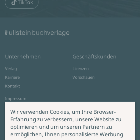
TikTok
Unternehmen
Geschäftskunden
Verlag
Lizenzen
Karriere
Vorschauen
Kontakt
Impressum
Datenschutz
Wir verwenden Cookies, um Ihre Browser-
Cookie-Einstellungen
Erfahrung zu verbessern, unsere Website zu
AGB Online Shop
optimieren und um unseren Partnern zu
ermöglichen, Ihnen personalisierte Werbung