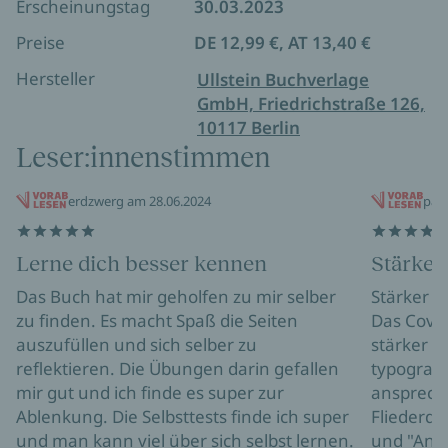
Erscheinungstag
30.03.2023
glaubst du zumindest. Wovor will dich deine Angst
schützen? Woran zweifelst du? Sind diese Sorgen
Preise
DE 12,99 €, AT 13,40 €
berechtigt? Helfen sie dir oder halten sie dich nur
Hersteller
Ullstein Buchverlage
auf?
GmbH, Friedrichstraße 126,
10117 Berlin
Nichts kann mich aufhalten!
Leser:innenstimmen
Wie du mit deiner Angst umgehen kannst, wie diese
einer deiner wichtigsten Motivationsfaktoren wird
erdzwerg am 28.06.2024
paro
und wie du an dich glaubst, noch stärker wirst und
deinen eigenen, angstbefreiten Weg gehst, das
erarbeitest du dir in diesem Arbeitsbuch.
Lerne dich besser kennen
Stärker 
Das Buch hat mir geholfen zu mir selber
Stärker a
zu finden. Es macht Spaß die Seiten
Das Cover
auszufüllen und sich selber zu
stärker al
reflektieren. Die Übungen darin gefallen
typografi
mir gut und ich finde es super zur
anspreche
Ablenkung. Die Selbsttests finde ich super
Fliederda
und man kann viel über sich selbst lernen.
und "Angs