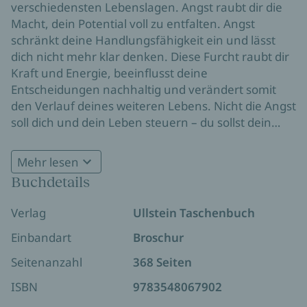
verschiedensten Lebenslagen. Angst raubt dir die
Macht, dein Potential voll zu entfalten. Angst
schränkt deine Handlungsfähigkeit ein und lässt
dich nicht mehr klar denken. Diese Furcht raubt dir
Kraft und Energie, beeinflusst deine
Entscheidungen nachhaltig und verändert somit
den Verlauf deines weiteren Lebens. Nicht die Angst
soll dich und dein Leben steuern – du sollst dein
Leben in die Hand nehmen und deine Träume
Wichtiger Hinweis: Die Ratschläge in diesem Buch
verwirklichen!
Mehr lesen
sind von der Autorin und dem Verlag sorgfältig
Buchdetails
erwogen und geprüft. Sie bieten jedoch keinen
Wovor soll ich beschützt werden?
Ersatz für kompetenten medizinischen Rat oder
Angst ist aber nicht unbedingt schlecht. Dieses
Verlag
Ullstein Taschenbuch
psychologische Hilfe.
intensive Gefühl ist ein wichtiger Hinweis. Ein
Hinweis darauf, dass du Zweifel hast – an dir selbst
Einbandart
Broschur
als Person, an deinen Fähigkeiten, Talenten oder
Seitenanzahl
368 Seiten
auch Wünschen. Du glaubst nicht daran. Du siehst,
was schiefgehen kann, was du nicht schaffen wirst
ISBN
9783548067902
und was dich aufhält. Angst beschützt dich - das