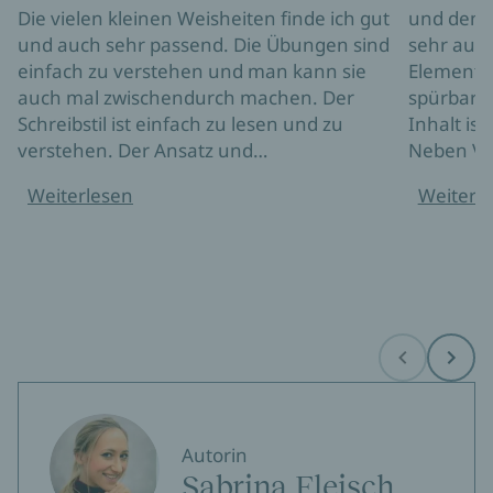
Die vielen kleinen Weisheiten finde ich gut
und den h
und auch sehr passend. Die Übungen sind
sehr auf -
einfach zu verstehen und man kann sie
Elemente 
auch mal zwischendurch machen. Der
spürbar. 
Schreibstil ist einfach zu lesen und zu
Inhalt ist
verstehen. Der Ansatz und…
Neben Vo
Weiterlesen
Weiterl
Before
Next
Autorin
Sabrina Fleisch