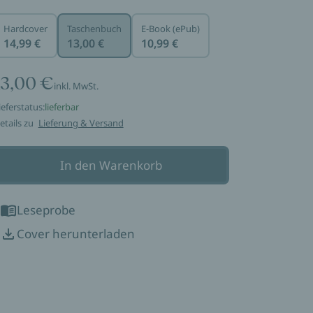
Hardcover
Taschenbuch
E-Book (ePub)
14,99 €
13,00 €
10,99 €
13,00 €
inkl. MwSt.
ieferstatus:
lieferbar
etails zu
Lieferung & Versand
In den Warenkorb
Leseprobe
Cover herunterladen