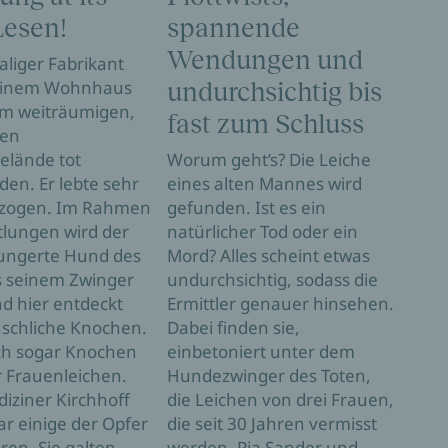
Lesen!
spannende
Pia 
da. 
Wendungen und
liger Fabrikant
Ausz
seinem Wohnhaus
undurchsichtig bis
Bode
em weiträumigen,
fast zum Schluss
zurü
gen
den 
elände tot
Worum geht’s? Die Leiche
beko
en. Er lebte sehr
eines alten Mannes wird
Durc
zogen. Im Rahmen
gefunden. Ist es ein
Ermi
tlungen wird der
natürlicher Tod oder ein
Frau
hungerte Hund des
Mord? Alles scheint etwas
Hund
s seinem Zwinger
undurchsichtig, sodass die
Bewo
nd hier entdeckt
Ermittler genauer hinsehen.
scho
chliche Knochen.
Dabei finden sie,
tot,
ich sogar Knochen
einbetoniert unter dem
Hat 
 Frauenleichen.
Hundezwinger des Toten,
vers
iziner Kirchhoff
die Leichen von drei Frauen,
alle 
r einige der Opfer
die seit 30 Jahren vermisst
sich
eren. Sie galten
werden. Pia Sander und