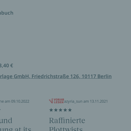
inige der Opfer identifizieren, die schon vor
uen. Alle verschwanden an einem Sonntag im Mai.
enbuch
frei herum. Er sucht sein nächstes Opfer. Und bald
Pflichtlektüre für alle Nele-Neuhaus-Fans! ***
3,40 €
rlage GmbH, Friedrichstraße 126, 10117 Berlin
ne am 09.10.2022
azyria_sun am 13.11.2021
 und
Raffinierte
Wi
ng at its
Plottwists,
gel