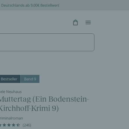
b Deutschlands ab 9,00€ Bestellwert
Hidden Text
Hidden Text
Bestseller
Band 9
ele Neuhaus
Muttertag (Ein Bodenstein-
Kirchhoff-Krimi 9)
riminalroman
(246)