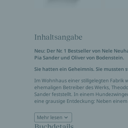
Inhaltsangabe
Neu: Der Nr. 1 Bestseller von Nele Neuh
Pia Sander und Oliver von Bodenstein.
Sie hatten ein Geheimnis. Sie mussten 
Im Wohnhaus einer stillgelegten Fabrik 
ehemaligen Betreiber des Werks, Theodo
Sander feststellt. In einem Hundezwinge
eine grausige Entdeckung: Neben einem
Knochen verstreut und die Spurensicheru
zutage. Reifenrath lebte sehr zurückgezog
Mehr lesen
das Leben nahm. Im Dorf will niemand gl
Buchdetails