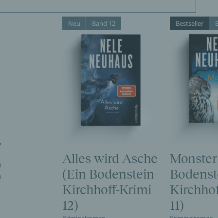
Neu
Band 12
Bestseller
,
Alles wird Asche
Monster
n
(Ein Bodenstein-
Bodenst
n
Kirchhoff-Krimi
Kirchhof
12)
11)