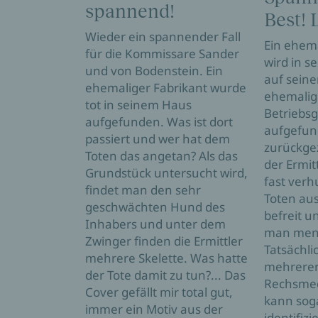
spannend!
Best! 
Wieder ein spannender Fall
Ein ehema
für die Kommissare Sander
wird in 
und von Bodenstein. Ein
auf sein
ehemaliger Fabrikant wurde
ehemali
tot in seinem Haus
Betriebsg
aufgefunden. Was ist dort
aufgefund
passiert und wer hat dem
zurückge
Toten das angetan? Als das
der Ermit
Grundstück untersucht wird,
fast ver
findet man den sehr
Toten au
geschwächten Hund des
befreit u
Inhabers und unter dem
man mens
Zwinger finden die Ermittler
Tatsächl
mehrere Skelette. Was hatte
mehrerer
der Tote damit zu tun?... Das
Rechsmed
Cover gefällt mir total gut,
kann soga
immer ein Motiv aus der
identifizi