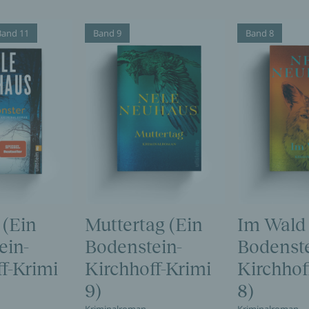
Band 11
Band 9
Band 8
 (Ein
Muttertag (Ein
Im Wald 
ein-
Bodenstein-
Bodenste
f-Krimi
Kirchhoff-Krimi
Kirchhof
9)
8)