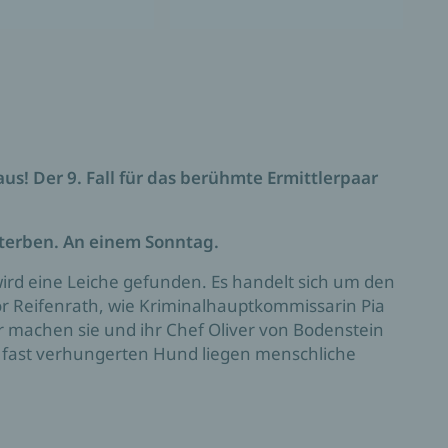
aus! Der 9. Fall für das berühmte Ermittlerpaar
sterben. An einem Sonntag.
wird eine Leiche gefunden. Es handelt sich um den
r Reifenrath, wie Kriminalhauptkommissarin Pia
r machen sie und ihr Chef Oliver von Bodenstein
 fast verhungerten Hund liegen menschliche
ng fördert immer mehr schreckliche Details
en, seit sich zwanzig Jahre zuvor seine Frau Rita
auben, dass er ein Serienmörder war.