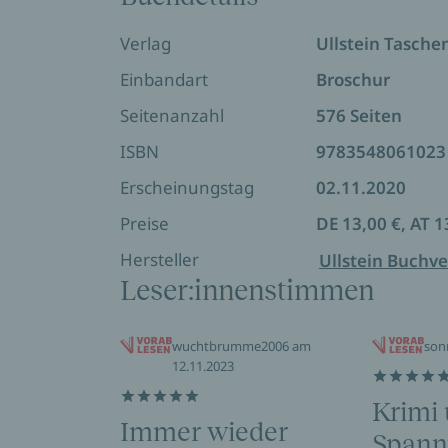
Rechtsmediziner Henning Kirchhoff kann e
Jahren ermordet wurden. Alle waren Fra
Verlag
Ullstein Tasch
Pia ist überzeugt: Der Mörder läuft noch 
Einbandart
Broschur
ist Anfang Mai.
Seitenanzahl
576 Seiten
*** Ein Krimi, der unter die Haut geht … 
ISBN
9783548061023
Erscheinungstag
02.11.2020
Preise
DE 13,00 €, AT 1
Hersteller
Ullstein Buchve
Leser:innenstimmen
wuchtbrumme2006 am
son
12.11.2023
Krimi
Immer wieder
Spannu