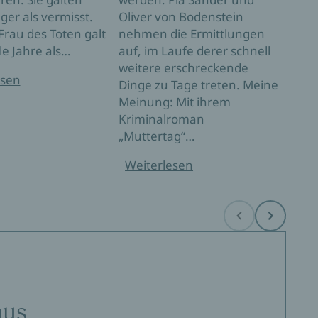
hab
ger als vermisst.
Oliver von Bodenstein
Sie 
Frau des Toten galt
nehmen die Ermittlungen
le Jahre als…
auf, im Laufe derer schnell
Wei
weitere erschreckende
esen
Dinge zu Tage treten. Meine
Meinung: Mit ihrem
Kriminalroman
„Muttertag“…
Weiterlesen
Before
Next
aus