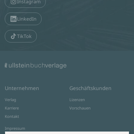
Instagram
LinkedIn
TikTok
Unternehmen
Geschäftskunden
Verlag
Lizenzen
Karriere
Vorschauen
Kontakt
Impressum