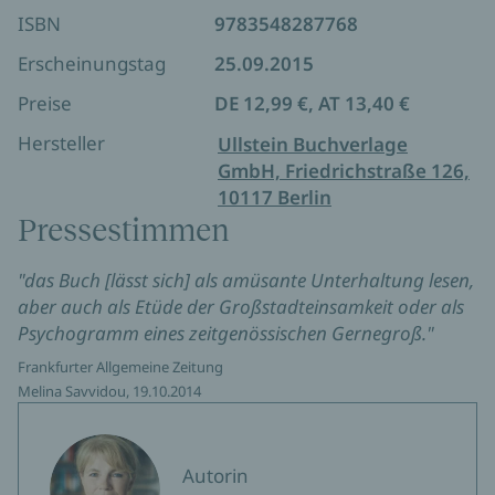
ISBN
9783548287768
*** Atemberaubend spannend und schrecklich
schaurig – der Nr. 1 SPIEGEL-Bestseller von Nele
Erscheinungstag
25.09.2015
Neuhaus! Pflicht für alle Krimi-Begeisterten! ***
Preise
DE 12,99 €, AT 13,40 €
Hersteller
Ullstein Buchverlage
GmbH, Friedrichstraße 126,
10117 Berlin
Pressestimmen
"das Buch [lässt sich] als amüsante Unterhaltung lesen,
aber auch als Etüde der Großstadteinsamkeit oder als
Psychogramm eines zeitgenössischen Gernegroß."
Frankfurter Allgemeine Zeitung
Melina Savvidou, 19.10.2014
Autorin