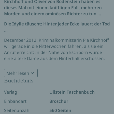
Kirchhoff und Oliver von Bodenstein haben es
dieses Mal mit einem kniffligen Fall, mehreren
Morden und einem ominösen Richter zu tun …
Die Idylle täuscht: Hinter jeder Ecke lauert der Tod
…
Dezember 2012: Kriminalkommissarin Pia Kirchhoff
will gerade in die Flitterwochen fahren, als sie ein
Anruf erreicht: In der Nähe von Eschborn wurde
eine ältere Dame aus dem Hinterhalt erschossen.
Kurz darauf ereignet sich ein ähnlicher Mord: Eine
Mehr lesen
Frau wird durch das Küchenfenster ihres Hauses
Buchdetails
tödlich getroffen. Beide Opfer hatten keine Feinde.
Warum mussten ausgerechnet sie sterben? Der
Verlag
Ullstein Taschenbuch
Druck auf die Ermittler wächst schnell. Pia Kirchhoff
und Oliver von Bodenstein fahnden nach einem
Einbandart
Broschur
Täter, der scheinbar wahllos mordet – und kommen
Seitenanzahl
560 Seiten
einer menschlichen Tragödie auf die Spur …