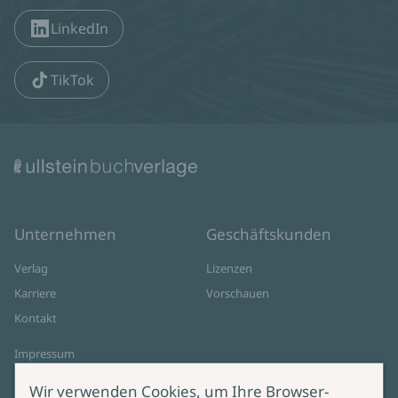
LinkedIn
TikTok
Unternehmen
Geschäftskunden
Verlag
Lizenzen
Karriere
Vorschauen
Kontakt
Impressum
Datenschutz
Wir verwenden Cookies, um Ihre Browser-