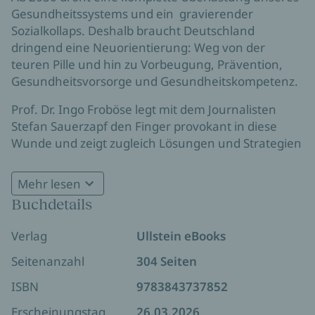
Gesundheitssystems und ein gravierender
Sozialkollaps. Deshalb braucht Deutschland
dringend eine Neuorientierung: Weg von der
teuren Pille und hin zu Vorbeugung, Prävention,
Gesundheitsvorsorge und Gesundheitskompetenz.
Prof. Dr. Ingo Froböse legt mit dem Journalisten
Stefan Sauerzapf den Finger provokant in diese
Wunde und zeigt zugleich Lösungen und Strategien
auf der gesellschaftspolitischen, aber auch auf der
individuellen Ebene, die allesamt aus der Misere
Mehr lesen
führen könnten.
Buchdetails
»Unsere Krankenkassenbeiträge müssen endlich unsere
Verlag
Ullstein eBooks
Gesundheit fördern, anstatt immer mehr Geld in die
Rettung einer todkranken und ineffizienten
Seitenanzahl
304 Seiten
Gesundheitsindustrie zu pumpen.«
Prof. Dr. Ingo
ISBN
9783843737852
Froböse
Erscheinungstag
26.03.2026