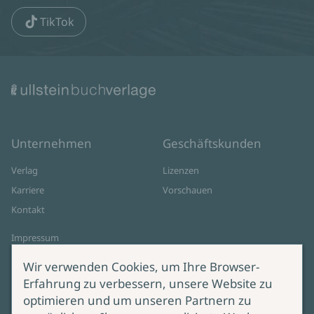
TikTok
Unternehmen
Geschäftskunden
Verlag
Lizenzen
Karriere
Vorschauen
Kontakt
Impressum
Datenschutz
Wir verwenden Cookies, um Ihre Browser-
Cookie-Einstellungen
Erfahrung zu verbessern, unsere Website zu
AGB Online Shop
optimieren und um unseren Partnern zu