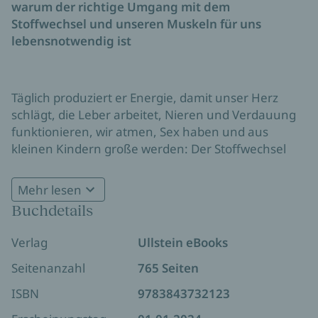
warum der richtige Umgang mit dem
Stoffwechsel und unseren Muskeln für uns
lebensnotwendig ist
Täglich produziert er Energie, damit unser Herz
schlägt, die Leber arbeitet, Nieren und Verdauung
funktionieren, wir atmen, Sex haben und aus
kleinen Kindern große werden: Der Stoffwechsel
beeinflusst sämtliche Alterungsprozesse, er nimmt
direkten Einfluss auf unser Aussehen, unsere Figur
Mehr lesen
und Haut und bestimmt, ob wir jugendlich altern
Buchdetails
oder im jugendlichen Alter bereits alt sind.
Prof. Dr. Froböse nimmr uns in diesem eBook auf
Verlag
Ullstein eBooks
eine Reise zu den Geheimnissen des Stoffwechsels,
zeigt die Ursachen für die normalen und
Seitenanzahl
765 Seiten
notwendigen Veränderungen ab 50, und dass
ISBN
9783843732123
schon kleine, feine Maßnahmen den Stoffwechsel
Bestsellerautor Ingo Froböse widmet sich in seinem