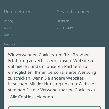
Unternehmen
Geschäftskunden
Verlag
Lizenzen
Karriere
Vorschauen
Kontakt
Impressum
Datenschutz
Wir verwenden Cookies, um Ihre Browser-
Cookie-Einstellungen
Erfahrung zu verbessern, unsere Website zu
AGB Online Shop
optimieren und um unseren Partnern zu
ermöglichen, Ihnen personalisierte Werbung
Service
Produktsicherheit
zu schicken, wenn Sie andere Websites
besuchen. Mit der Nutzung unserer Website
Lieferung & Versand
Bei Fragen zur Produktsicherheit
stimmen Sie der Verwendung von Cookies zu.
wenden Sie sich bitte an
Manuskripteinreichung
Alle Cookies ablehnen
produktsicherheit@ullstein.de
Barrierefreiheit