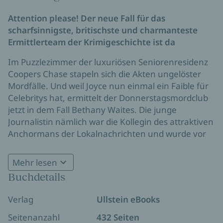
Attention please! Der neue Fall für das
scharfsinnigste, britischste und charmanteste
Ermittlerteam der Krimigeschichte ist da
Im Puzzlezimmer der luxuriösen Seniorenresidenz
Coopers Chase stapeln sich die Akten ungelöster
Mordfälle. Und weil Joyce nun einmal ein Faible für
Celebritys hat, ermittelt der Donnerstagsmordclub
jetzt in dem Fall Bethany Waites. Die junge
Journalistin nämlich war die Kollegin des attraktiven
Anchormans der Lokalnachrichten und wurde vor
fast zehn Jahren ermordet, weil sie den
Strippenziehern eines riesigen Steuerbetrugs zu
Mehr lesen
nahegekommen ist. Schneller als den Beteiligten
Buchdetails
lieb sein kann, wird aus dem cold case ein sehr
heißer. Dann verschwindet auch noch Elizabeth und
Verlag
Ullstein eBooks
wird vor eine grausame Wahl gestellt: Töten oder
getötet werden. Nicht, dass sie als ehemalige
Seitenanzahl
432 Seiten