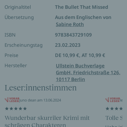
Geheimagentin keine Erfahrungen darin hätte,
Originaltitel
The Bullet That Missed
aber der Donnerstagsmordclub wäre nicht der
Donnerstagsmordclub, wenn er keinen eleganteren
Übersetzung
Aus dem Englischen von
Weg aus dieser Zwickmühle finden würde und ganz
Sabine Roth
nebenbei die Bedrohung für seine Zwecke zu
ISBN
9783843729109
nutzen wüsste.
Erscheinungstag
23.02.2023
Preise
DE 10,99 €, AT 10,99 €
Hersteller
Ullstein Buchverlage
GmbH, Friedrichstraße 126,
10117 Berlin
Leser:innenstimmen
juno dean am 13.06.2024
les
Wunderbar skurriler Krimi mit
Tolle Se
schrägen Charakteren