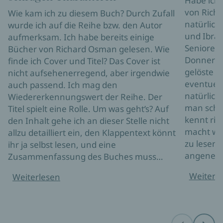
Habe ich 
von Richa
Wie kam ich zu diesem Buch? Durch Zufall
natürlich
wurde ich auf die Reihe bzw. den Autor
und Ibrah
aufmerksam. Ich habe bereits einige
Seniorenr
Bücher von Richard Osman gelesen. Wie
Donnersta
finde ich Cover und Titel? Das Cover ist
gelöste M
nicht aufsehenerregend, aber irgendwie
eventuell
auch passend. Ich mag den
natürlich
Wiedererkennungswert der Reihe. Der
man scho
Titel spielt eine Rolle. Um was geht’s? Auf
kennt ric
den Inhalt gehe ich an dieser Stelle nicht
macht wie
allzu detailliert ein, den Klappentext könnt
zu lesen. 
ihr ja selbst lesen, und eine
angene
Zusammenfassung des Buches muss…
Weiterl
Weiterlesen