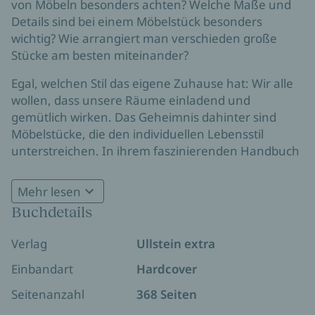
von Möbeln besonders achten? Welche Maße und
Details sind bei einem Möbelstück besonders
wichtig? Wie arrangiert man verschieden große
Stücke am besten miteinander?
Egal, welchen Stil das eigene Zuhause hat: Wir alle
wollen, dass unsere Räume einladend und
gemütlich wirken. Das Geheimnis dahinter sind
Möbelstücke, die den individuellen Lebensstil
unterstreichen. In ihrem faszinierenden Handbuch
verrät die schwedische Bloggerin und
Bestsellerautorin Frida Ramstedt die hierfür
Mehr lesen
wichtigsten Regeln: vom perfekten Esstisch zur
Buchdetails
idealen Sitzgelegenheit bis zur Anordnung der
Wohnzimmermöbel werden die grundlegenden
Verlag
Ullstein extra
Prinzipien vermittelt, die Einrichtungsprofis heute
anwenden - und was wir daraus lernen können. Mit
Einbandart
Hardcover
so einfachen wie eleganten Illustrationen ist
Das
Seitenanzahl
368 Seiten
Möbel-Handbuch
Ihr Schlüssel, um schöne,