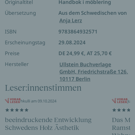
persönliche Räume in Ihrem Zuhause zu schaffen.
Originaltitel
Handbok i möblering
Übersetzung
Aus dem Schwedischen von
Anja Lerz
ISBN
9783864932571
Erscheinungstag
29.08.2024
Preise
DE 24,99 €, AT 25,70 €
Hersteller
Ullstein Buchverlage
GmbH, Friedrichstraße 126,
10117 Berlin
Leser:innenstimmen
hkulli am 09.10.2024
juli
beeindruckende Entwicklung
Das Möb
Schwedens Holz Ästhetik
Ramstedt