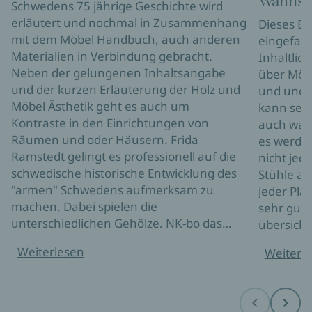
Wahnsi
Schwedens 75 jährige Geschichte wird
erläutert und nochmal in Zusammenhang
Dieses Bu
mit dem Möbel Handbuch, auch anderen
eingefass
Materialien in Verbindung gebracht.
Inhaltlic
Neben der gelungenen Inhaltsangabe
über Möbe
und der kurzen Erläuterung der Holz und
und und o
Möbel Ästhetik geht es auch um
kann sein
Kontraste in den Einrichtungen von
auch was 
Räumen und oder Häusern. Frida
es werden
Ramstedt gelingt es professionell auf die
nicht jede
schwedische historische Entwicklung des
Stühle an
"armen" Schwedens aufmerksam zu
jeder Pla
machen. Dabei spielen die
sehr gut 
unterschiedlichen Gehölze. NK-bo das…
übersichtl
Weiterlesen
Weiterl
Before
Next