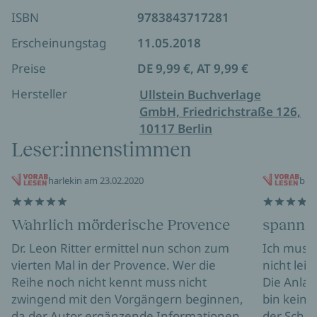
Verbrechen zu begehen. Doch niemand will ihm
ISBN
9783843717281
glauben...
Erscheinungstag
11.05.2018
Preise
DE 9,99 €, AT 9,99 €
Hersteller
Ullstein Buchverlage
GmbH, Friedrichstraße 126,
10117 Berlin
Leser:innenstimmen
harlekin am 23.02.2020
bibi
Wahrlich mörderische Provence
spannen
Dr. Leon Ritter ermittel nun schon zum
Ich muss 
vierten Mal in der Provence. Wer die
nicht leic
Reihe noch nicht kennt muss nicht
Die Anlau
zwingend mit den Vorgängern beginnen,
bin kein 
da der Autor ergänzende Informationen
der Schau