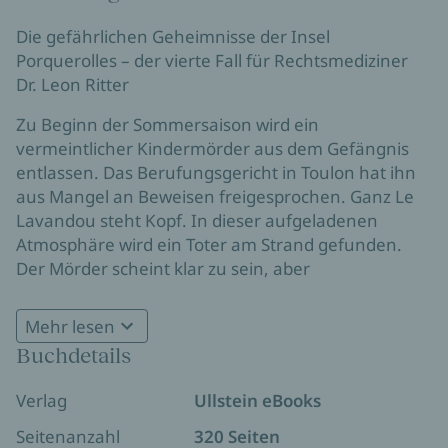
Die gefährlichen Geheimnisse der Insel
Porquerolles – der vierte Fall für Rechtsmediziner
Dr. Leon Ritter
Zu Beginn der Sommersaison wird ein
vermeintlicher Kindermörder aus dem Gefängnis
entlassen. Das Berufungsgericht in Toulon hat ihn
aus Mangel an Beweisen freigesprochen. Ganz Le
Lavandou steht Kopf. In dieser aufgeladenen
Atmosphäre wird ein Toter am Strand gefunden.
Der Mörder scheint klar zu sein, aber
Rechtsmediziner Dr. Leon Ritter glaubt nicht an die
einfache Variante. Seine Nachforschungen führen
Mehr lesen
ihn auf die idyllische Insel Porquerolles. Tiefer und
Buchdetails
tiefer gräbt er sich in die Geschichte der
Inselbewohner, aber seine Nachforschungen
Verlag
Ullstein eBooks
gefallen nicht allen. Denn alles deutet daraufhin,
dass der Täter von damals dabei ist, weitere
Seitenanzahl
320 Seiten