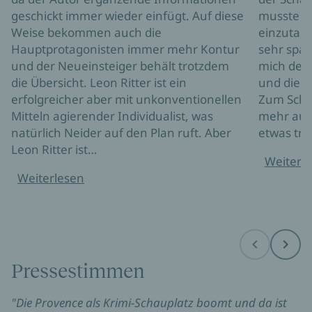
geschickt immer wieder einfügt. Auf diese
musste ic
Weise bekommen auch die
einzutau
Hauptprotagonisten immer mehr Kontur
sehr span
und der Neueinsteiger behält trotzdem
mich der
die Übersicht. Leon Ritter ist ein
und die s
erfolgreicher aber mit unkonventionellen
Zum Schlu
Mitteln agierender Individualist, was
mehr auf
natürlich Neider auf den Plan ruft. Aber
etwas tra
Leon Ritter ist…
Weiterl
Weiterlesen
Before
Next
Pressestimmen
"Die Provence als Krimi-Schauplatz boomt und da ist