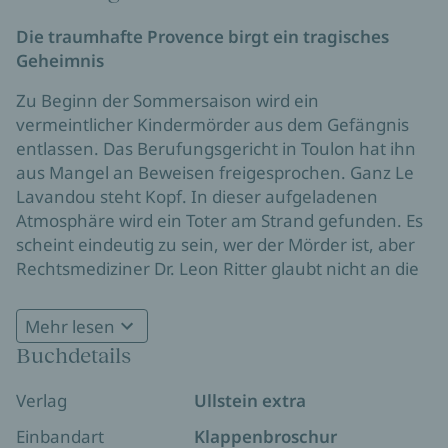
Die traumhafte Provence birgt ein tragisches
Geheimnis
Zu Beginn der Sommersaison wird ein
vermeintlicher Kindermörder aus dem Gefängnis
entlassen. Das Berufungsgericht in Toulon hat ihn
aus Mangel an Beweisen freigesprochen. Ganz Le
Lavandou steht Kopf. In dieser aufgeladenen
Atmosphäre wird ein Toter am Strand gefunden. Es
scheint eindeutig zu sein, wer der Mörder ist, aber
Rechtsmediziner Dr. Leon Ritter glaubt nicht an die
einfache Variante. Seine Nachforschungen führen
ihn auf die idyllische Insel Porquerolles. Tiefer und
Mehr lesen
tiefer gräbt er sich in die Geschichte der
Buchdetails
***
Inselbewohner, aber seine Nachforschungen
gefallen nicht allen. Denn alles deutet darauf hin,
Remy Eyssens Le Lavandou-Krimis verbinden
Verlag
Ullstein extra
dass der Täter von damals dabei ist, weitere
spannende Unterhaltung mit authentischen
Verbrechen zu begehen. Doch niemand will dem
Einbandart
Klappenbroschur
Ermittlungen und traumhaften