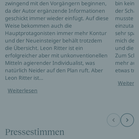
zwingend mit den Vorgängern beginnen,
bin kein 
da der Autor ergänzende Informationen
der Schau
geschickt immer wieder einfügt. Auf diese
musste ic
Weise bekommen auch die
einzutau
Hauptprotagonisten immer mehr Kontur
sehr span
und der Neueinsteiger behält trotzdem
mich der
die Übersicht. Leon Ritter ist ein
und die s
erfolgreicher aber mit unkonventionellen
Zum Schlu
Mitteln agierender Individualist, was
mehr auf
natürlich Neider auf den Plan ruft. Aber
etwas tra
Leon Ritter ist…
Weiterl
Weiterlesen
Before
Next
Pressestimmen