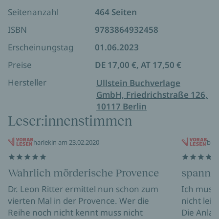
Rechtsmediziner glauben ...
Landschafstschilderungen. Mordermittlungen bei
Seitenanzahl
464 Seiten
einem Glas Rosé: Besser wird's nicht!
ISBN
9783864932458
Erscheinungstag
01.06.2023
Preise
DE 17,00 €, AT 17,50 €
Hersteller
Ullstein Buchverlage
GmbH, Friedrichstraße 126,
10117 Berlin
Leser:innenstimmen
harlekin am 23.02.2020
bibi
Wahrlich mörderische Provence
spannen
Dr. Leon Ritter ermittel nun schon zum
Ich muss 
vierten Mal in der Provence. Wer die
nicht leic
Reihe noch nicht kennt muss nicht
Die Anlau