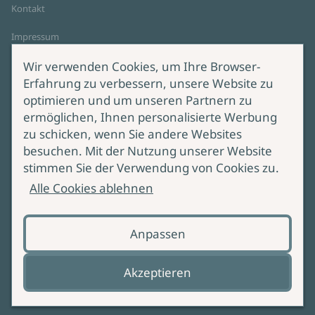
Kontakt
Impressum
Datenschutz
Wir verwenden Cookies, um Ihre Browser-
Cookie-Einstellungen
Erfahrung zu verbessern, unsere Website zu
AGB Online Shop
optimieren und um unseren Partnern zu
ermöglichen, Ihnen personalisierte Werbung
Service
Produktsicherheit
zu schicken, wenn Sie andere Websites
besuchen. Mit der Nutzung unserer Website
Lieferung & Versand
Bei Fragen zur Produktsicherheit
stimmen Sie der Verwendung von Cookies zu.
wenden Sie sich bitte an
Manuskripteinreichung
Alle Cookies ablehnen
produktsicherheit@ullstein.de
Barrierefreiheit
Anpassen
Zahlungsoptionen
Vertrag widerrufen
Akzeptieren