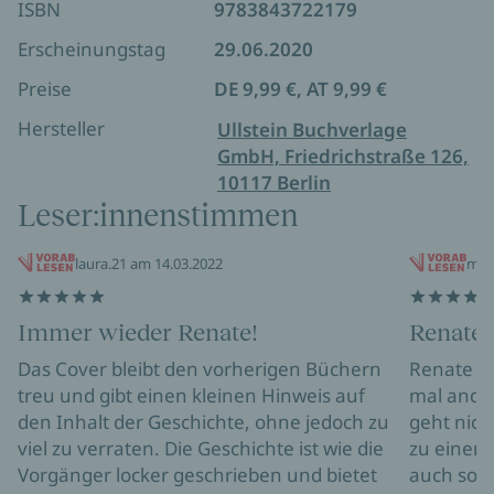
ISBN
9783843722179
Ilse und dem miesepetrigen Platzwart Günter
Habicht!
Erscheinungstag
29.06.2020
Preise
DE 9,99 €, AT 9,99 €
Hersteller
Ullstein Buchverlage
GmbH, Friedrichstraße 126,
10117 Berlin
Leser:innenstimmen
laura.21 am 14.03.2022
mei
Immer wieder Renate!
Renate
Das Cover bleibt den vorherigen Büchern
Renate B
treu und gibt einen kleinen Hinweis auf
mal ander
den Inhalt der Geschichte, ohne jedoch zu
geht nich
viel zu verraten. Die Geschichte ist wie die
zu einem 
Vorgänger locker geschrieben und bietet
auch so e