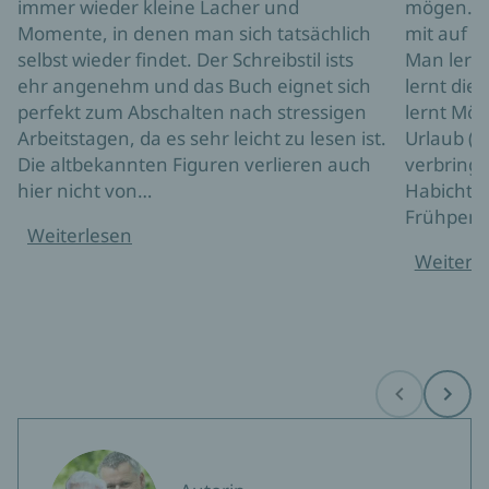
immer wieder kleine Lacher und
mögen. R
Momente, in denen man sich tatsächlich
mit auf e
selbst wieder findet. Der Schreibstil ists
Man lern
ehr angenehm und das Buch eignet sich
lernt di
perfekt zum Abschalten nach stressigen
lernt Mög
Arbeitstagen, da es sehr leicht zu lesen ist.
Urlaub (f
Die altbekannten Figuren verlieren auch
verbringe
hier nicht von…
Habicht k
Frühpens
Weiterlesen
Weiterl
Before
Next