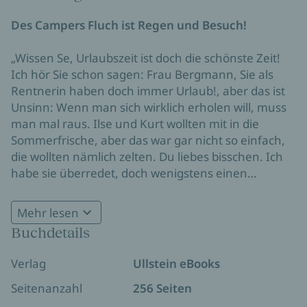
Des Campers Fluch ist Regen und Besuch!
„Wissen Se, Urlaubszeit ist doch die schönste Zeit!
Ich hör Sie schon sagen: Frau Bergmann, Sie als
Rentnerin haben doch immer Urlaub!, aber das ist
Unsinn: Wenn man sich wirklich erholen will, muss
man mal raus. Ilse und Kurt wollten mit in die
Sommerfrische, aber das war gar nicht so einfach,
die wollten nämlich zelten. Du liebes bisschen. Ich
habe sie überredet, doch wenigstens einen
Campingbus mit richtigem Bett und Spültoilette zu
nehmen. Aber damit hat Kurt auf dem Zeltplatz
Mehr lesen
gleich heimlich eine kleine Runde gedreht. Bald drei
Buchdetails
Stunden haben wir gebraucht, die Heringe wieder
einzuklopfen und das Vorzelt wieder aufzubauen.“
Verlag
Ullstein eBooks
Renate Bergmann packt die Badehose, die
Grillzange und das Handy ein und geht campen.
Seitenanzahl
256 Seiten
Freuen Sie sich auf Renates Abenteuer mit Kurt und