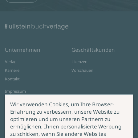
Unternehmen
Geschäftskunden
Verlag
Lizenzen
Karriere
Vorschauen
Kontakt
Impressum
Datenschutz
Wir verwenden Cookies, um Ihre Browser-
Cookie-Einstellungen
Erfahrung zu verbessern, unsere Website zu
AGB Online Shop
optimieren und um unseren Partnern zu
ermöglichen, Ihnen personalisierte Werbung
Service
Produktsicherheit
zu schicken, wenn Sie andere Websites