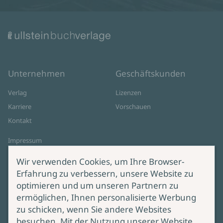
Unternehmen
Geschäftskunden
Verlag
Lizenzen
Karriere
Vorschauen
Kontakt
Impressum
Datenschutz
Wir verwenden Cookies, um Ihre Browser-
Cookie-Einstellungen
Erfahrung zu verbessern, unsere Website zu
AGB Online Shop
optimieren und um unseren Partnern zu
ermöglichen, Ihnen personalisierte Werbung
Service
Produktsicherheit
zu schicken, wenn Sie andere Websites
besuchen. Mit der Nutzung unserer Website