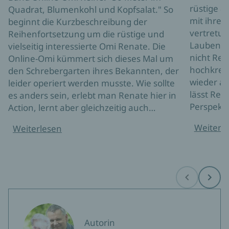
rüstige 8
Quadrat, Blumenkohl und Kopfsalat." So
mit ihrer
beginnt die Kurzbeschreibung der
vertretun
Reihenfortsetzung um die rüstige und
Laubengr
vielseitig interessierte Omi Renate. Die
nicht Ren
Online-Omi kümmert sich dieses Mal um
hochkrem
den Schrebergarten ihres Bekannten, der
wieder au
leider operiert werden musste. Wie sollte
lässt Rena
es anders sein, erlebt man Renate hier in
Perspekt
Action, lernt aber gleichzeitig auch…
Weiterl
Weiterlesen
Before
Next
Autorin