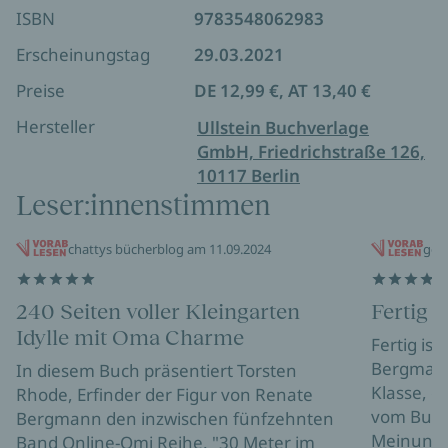
Handy und Rosenschere ein. Freuen Sie sich auf
ISBN
9783548062983
ihre Abenteuer in der Kleingärtnerkolonie!
Erscheinungstag
29.03.2021
Preise
DE 12,99 €, AT 13,40 €
Hersteller
Ullstein Buchverlage
GmbH, Friedrichstraße 126,
10117 Berlin
Leser:innenstimmen
chattys bücherblog am 11.09.2024
geli
240 Seiten voller Kleingarten
Fertig i
Idylle mit Oma Charme
Fertig is
Bergmann“
In diesem Buch präsentiert Torsten
Klasse, g
Rhode, Erfinder der Figur von Renate
vom Buch 
Bergmann den inzwischen fünfzehnten
Meinung:
Band Online-Omi Reihe. "30 Meter im