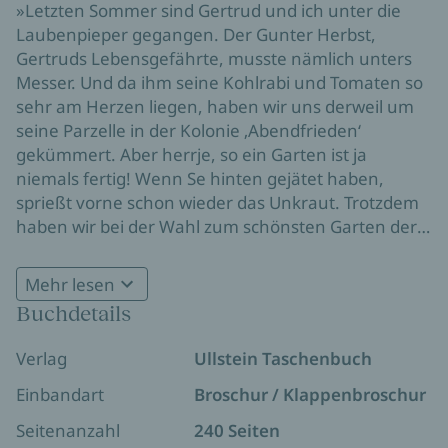
»Letzten Sommer sind Gertrud und ich unter die
Laubenpieper gegangen. Der Gunter Herbst,
Gertruds Lebensgefährte, musste nämlich unters
Messer. Und da ihm seine Kohlrabi und Tomaten so
sehr am Herzen liegen, haben wir uns derweil um
seine Parzelle in der Kolonie ‚Abendfrieden‘
gekümmert. Aber herrje, so ein Garten ist ja
niemals fertig! Wenn Se hinten gejätet haben,
sprießt vorne schon wieder das Unkraut. Trotzdem
haben wir bei der Wahl zum schönsten Garten der
Kolonie den zweiten Platz gemacht! Für den ersten
Platz hat es nicht gereicht, wissen Se, die
Mehr lesen
Schlehdorn von Parzelle 6 hatte uns eine hübsche
Buchdetails
Topfpflanze ins Gewächshaus gestellt, und
dann hätte der Günter Habicht beinahe wegen
Verlag
Ullstein Taschenbuch
Hanfanbau die Polizei gerufen, denken Se sich das
nur! Aber ein zweiter Platz ist ja auch schön.«
Einbandart
Broschur / Klappenbroschur
Seitenanzahl
240 Seiten
Renate zieht die Gummistiefel an und packt