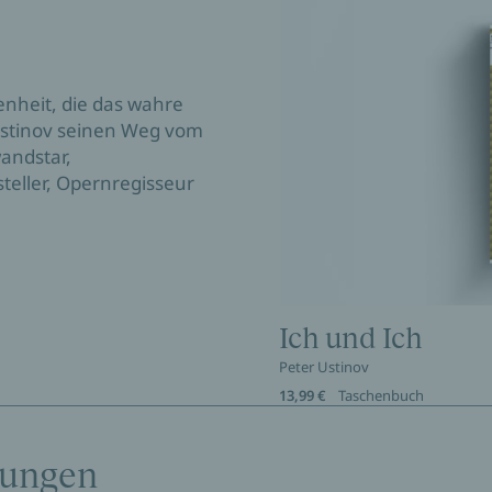
enheit, die das wahre
 Ustinov seinen Weg vom
andstar,
steller, Opernregisseur
Ich und Ich
Peter Ustinov
13,99 €
Taschenbuch
tungen