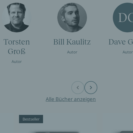
D
Torsten
Bill Kaulitz
Dave G
Groß
Autor
Autor
Autor
Before
Next
Alle Bücher anzeigen
Bestseller