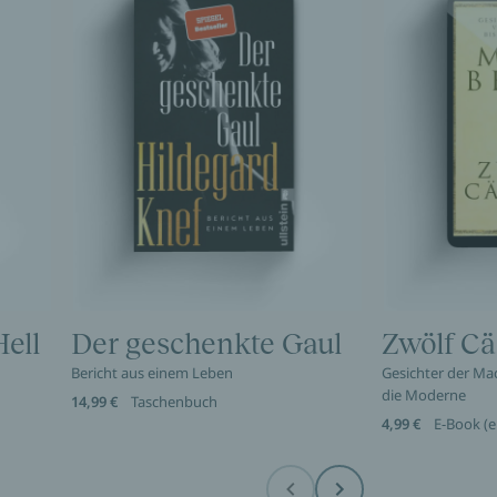
ell
Der geschenkte Gaul
Zwölf Cä
Bericht aus einem Leben
Gesichter der Mac
die Moderne
14,99 €
Taschenbuch
4,99 €
E-Book (
Before
Next