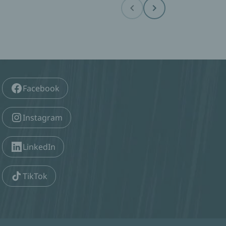
Before
Next
Facebook
Instagram
LinkedIn
TikTok