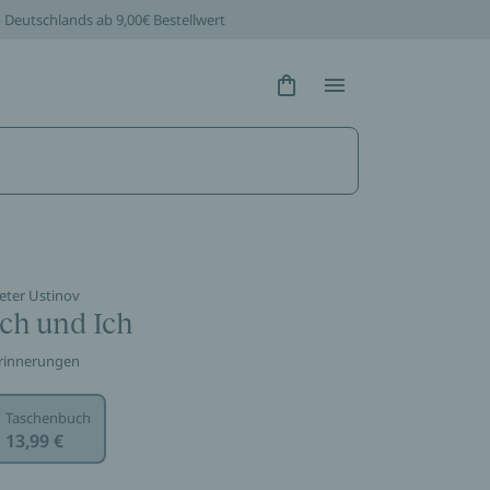
b Deutschlands ab 9,00€ Bestellwert
Hidden Text
Hidden Text
eter Ustinov
Ich und Ich
rinnerungen
Taschenbuch
13,99 €