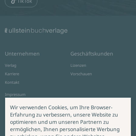
TikTok
Unternehmen
Geschäftskunden
Verlag
Lizenzen
Karriere
Vorschauen
Kontakt
Impressum
Datenschutz
Wir verwenden Cookies, um Ihre Browser-
Cookie-Einstellungen
Erfahrung zu verbessern, unsere Website zu
AGB Online Shop
optimieren und um unseren Partnern zu
ermöglichen, Ihnen personalisierte Werbung