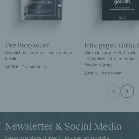
Der Storyteller
fritz gegen Goliat
Geschichten aus dem Leben und der
Wie man aus dem Nichts ein
Musik
erfolgreiches Unternehmen sc
fritz-kola-Story
14,99 €
Taschenbuch
20,00 €
Hardcover
Before
Next
Newsletter & Social Media
News aus dem Ullstein-Universum und die