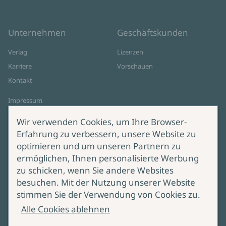
Unternehmen
Geschäftskunden
Verlag
Lizenzen
Karriere
Vorschauen
Kontakt
Impressum
Datenschutz
Wir verwenden Cookies, um Ihre Browser-
Cookie-Einstellungen
Erfahrung zu verbessern, unsere Website zu
AGB Online Shop
optimieren und um unseren Partnern zu
ermöglichen, Ihnen personalisierte Werbung
Service
Produktsicherheit
zu schicken, wenn Sie andere Websites
besuchen. Mit der Nutzung unserer Website
Lieferung & Versand
Bei Fragen zur Produktsicherheit
stimmen Sie der Verwendung von Cookies zu.
wenden Sie sich bitte an
Manuskripteinreichung
Alle Cookies ablehnen
produktsicherheit@ullstein.de
Barrierefreiheit