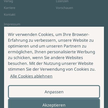
Verlag
Lizenzen
Karriere
Vorschauen
Kontakt
Impressum
Datenschutz
Wir verwenden Cookies, um Ihre Browser-
Cookie-Einstellungen
Erfahrung zu verbessern, unsere Website zu
AGB Online Shop
optimieren und um unseren Partnern zu
ermöglichen, Ihnen personalisierte Werbung
Service
Produktsicherheit
zu schicken, wenn Sie andere Websites
besuchen. Mit der Nutzung unserer Website
Lieferung & Versand
Bei Fragen zur Produktsicherheit
stimmen Sie der Verwendung von Cookies zu.
wenden Sie sich bitte an
Manuskripteinreichung
Alle Cookies ablehnen
produktsicherheit@ullstein.de
Barrierefreiheit
Anpassen
Zahlungsoptionen
Vertrag widerrufen
Akzeptieren