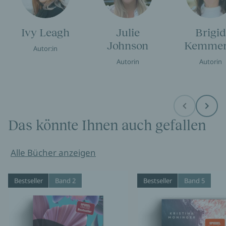
Ivy Leagh
Julie
Brigid
Johnson
Kemmer
Autor:in
Autorin
Autorin
Before
Next
Das könnte Ihnen auch gefallen
Alle Bücher anzeigen
Bestseller
Band 2
Bestseller
Band 5