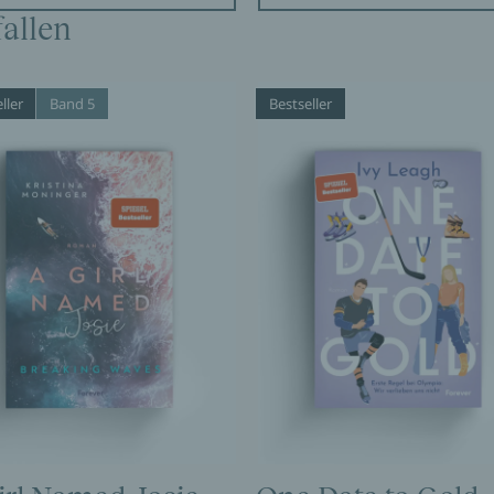
allen
ller
Band 5
Bestseller