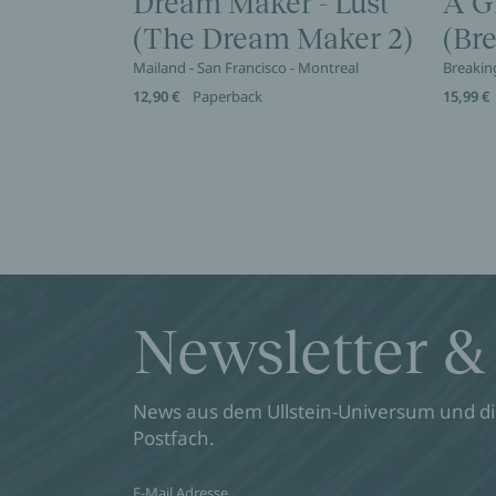
Dream Maker - Lust
A G
(The Dream Maker 2)
(Br
Mailand - San Francisco - Montreal
Breakin
12,90 €
Paperback
15,99 €
Newsletter &
News aus dem Ullstein-Universum und die
Postfach.
E-Mail Adresse