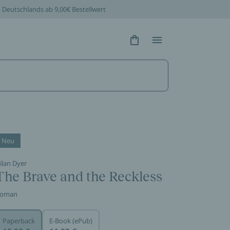
b Deutschlands ab 9,00€ Bestellwert
Hidden Text
Hidden Text
Neu
ilan Dyer
The Brave and the Reckless
oman
Paperback
E-Book (ePub)