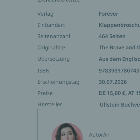
mehr verschwimmen die Grenzen zwische
Diese spicy RomCom entführt dich in e
Verlag
Forever
Banditen und großer Emotionen.
Einbandart
Klappenbrosch
Seitenanzahl
464 Seiten
Mit den Tropen:
Originaltitel
The Brave and t
Cowboy Romance
Übersetzung
Aus dem Englis
Small Town
ISBN
9783989780743
Workplace Romance
Haters to Lovers
Erscheinungstag
30.07.2026
Grumpy x Sunshine
Preise
DE 15,00 €, AT 1
Found Family
Hersteller
Ullstein Buchve
Übersetzt aus dem Englischen von Peter
Autor/in