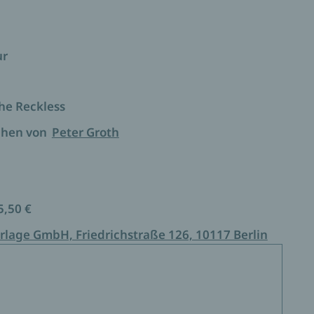
n Show und Wirklichkeit …
inen Wildwest-Themenpark voller Cowboys,
ur
he Reckless
chen von
Peter Groth
5,50 €
rlage GmbH, Friedrichstraße 126, 10117 Berlin
 Groth