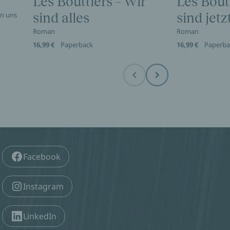
Les Bouttiers – Wir
Les Bout
en uns
sind alles
sind jetz
Roman
Roman
16,99 €
Paperback
16,99 €
Paperba
Before
Next
Facebook
Instagram
LinkedIn