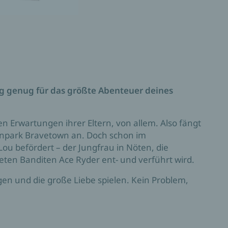
g genug für das größte Abenteuer deines
den Erwartungen ihrer Eltern, von allem. Also fängt
menpark Bravetown an. Doch schon im
ou befördert – der Jungfrau in Nöten, die
en Banditen Ace Ryder ent- und verführt wird.
gen und die große Liebe spielen. Kein Problem,
bsolut unerträglich: kontrolliert, sarkastisch und
eistern sie das Publikum, aber hinter dem Vorhang
Doch je öfter sie gemeinsam im Sattel sitzen, desto