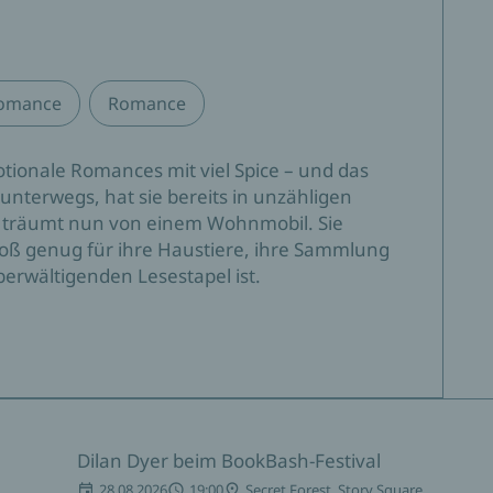
Romance
Romance
otionale Romances mit viel Spice – und das
 unterwegs, hat sie bereits in unzähligen
d träumt nun von einem Wohnmobil. Sie
roß genug für ihre Haustiere, ihre Sammlung
erwältigenden Lesestapel ist.
Dilan Dyer beim BookBash-Festival
28.08.2026
19:00
Secret Forest, Story Square