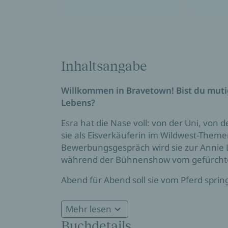
Inhaltsangabe
Willkommen in Bravetown! Bist du muti
Lebens?
Esra hat die Nase voll: von der Uni, von 
sie als Eisverkäuferin im Wildwest-The
Bewerbungsgespräch wird sie zur Annie L
während der Bühnenshow vom gefürchtet
Abend für Abend soll sie vom Pferd sprin
wäre Noah, der den Banditen gibt, nicht a
ganz anders als Esra. Auf der Bühne beg
Mehr lesen
liefern sie sich erbitterte Wortgefechte. 
Buchdetails