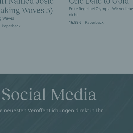
irl Named Josie
One Date to Gold
eaking Waves 5)
Erste Regel bei Olympia: Wir verlieb
nicht
g Waves
16,99 €
Paperback
Paperback
 Social Media
 neuesten Veröffentlichungen direkt in Ihr