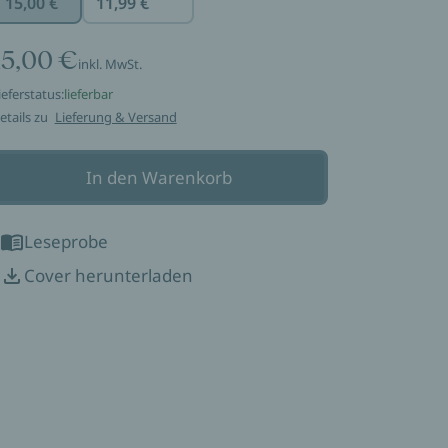
15,00 €
11,99 €
15,00 €
inkl. MwSt.
ieferstatus:
lieferbar
etails zu
Lieferung & Versand
In den Warenkorb
Leseprobe
Cover herunterladen