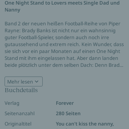
One Night Stand to Lovers meets Single Dad und
Nanny
Band 2 der neuen heißen Football-Reihe von Piper
Rayne: Brady Banks ist nicht nur ein wahnsinnig
guter Football-Spieler, sondern auch noch irre
gutaussehend und extrem reich. Kein Wunder, dass
sie sich vor ein paar Monaten auf einen One Night
Stand mit ihm eingelassen hat. Aber dann landen
beide plötzlich unter dem selben Dach: Denn Brady
ist der Single Dad von dem Jungen, für den sie
Alle Bände der spicy Sports-Romance zu den
gerade als Nanny eingestellt wurde...
Mehr lesen
Kingsmen Football Stars :
Buchdetails
Band 0.5:
False Start
Band 1:
You Had Your Chance
Verlag
Forever
Band 2:
You Can't Break the Rules
Band 3:
You Can't Kiss Your Best Friend's Sister
Seitenanzahl
280 Seiten
Originaltitel
You can't kiss the nanny,