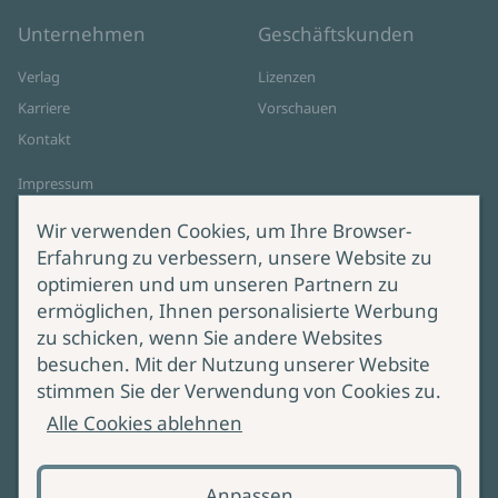
Unternehmen
Geschäftskunden
Verlag
Lizenzen
Karriere
Vorschauen
Kontakt
Impressum
Datenschutz
Wir verwenden Cookies, um Ihre Browser-
Cookie-Einstellungen
Erfahrung zu verbessern, unsere Website zu
AGB Online Shop
optimieren und um unseren Partnern zu
ermöglichen, Ihnen personalisierte Werbung
Service
Produktsicherheit
zu schicken, wenn Sie andere Websites
besuchen. Mit der Nutzung unserer Website
Lieferung & Versand
Bei Fragen zur Produktsicherheit
stimmen Sie der Verwendung von Cookies zu.
wenden Sie sich bitte an
Manuskripteinreichung
Alle Cookies ablehnen
produktsicherheit@ullstein.de
Barrierefreiheit
Anpassen