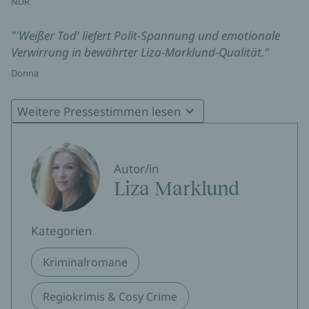
NDR
"'Weißer Tod' liefert Polit-Spannung und emotionale
Verwirrung in bewährter Liza-Marklund-Qualität."
Donna
"Ein Spannungshit der Weltklasse."
Weitere Pressestimmen lesen
WDR5 Scala
"Mit der Journalistin Annika Bengtzon hat Marklund
Autor/in
eine originelle, sympathische und überaus irdische
Liza Marklund
Heldin geschaffen."
Der Spiegel
Kategorien
"Liza Marklund hat sich ... in die vorderste Reihe der viel
Kriminalromane
beschworenen skandinavischen Queens of Crime
geschrieben."
Regiokrimis & Cosy Crime
NDR Kultur