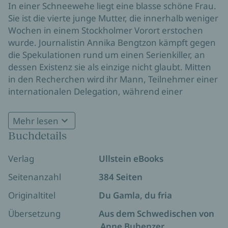
In einer Schneewehe liegt eine blasse schöne Frau.
Sie ist die vierte junge Mutter, die innerhalb weniger
Wochen in einem Stockholmer Vorort erstochen
wurde. Journalistin Annika Bengtzon kämpft gegen
die Spekulationen rund um einen Serienkiller, an
dessen Existenz sie als einzige nicht glaubt. Mitten
in den Recherchen wird ihr Mann, Teilnehmer einer
internationalen Delegation, während einer
Konferenz in Nairobi als Geisel genommen. Die
Entführer stellen inakzeptable Forderungen und
Mehr lesen
exekutieren nach und nach die Menschen in ihrer
Buchdetails
Ausgezeichnet mit dem Radio Bremen Krimipreis
Gewalt. Als Annika mit allen Mitteln versucht, ihren
Mann zu retten, entdeckt sie plötzlich eine
Verlag
Ullstein eBooks
Verbindung zu den Morden in Stockholm.
Seitenanzahl
384 Seiten
Originaltitel
Du Gamla, du fria
Übersetzung
Aus dem Schwedischen von
Anne Bubenzer
,