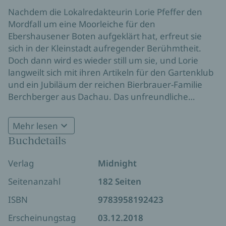
Nachdem die Lokalredakteurin Lorie Pfeffer den
Mordfall um eine Moorleiche für den
Ebershausener Boten aufgeklärt hat, erfreut sie
sich in der Kleinstadt aufregender Berühmtheit.
Doch dann wird es wieder still um sie, und Lorie
langweilt sich mit ihren Artikeln für den Gartenklub
und ein Jubiläum der reichen Bierbrauer-Familie
Berchberger aus Dachau. Das unfreundliche
Familienoberhaupt, Otto Berchberger, macht ihr bei
den Recherchen besonders zu schaffen. Als Otto
Mehr lesen
nach der großen Jubiläumsfeier tot aufgefunden
Buchdetails
wird, stürzt sich Lorie geradezu in den neuen Fall.
Doch es stellt sich heraus, dass der Mann viele
Verlag
Midnight
Feinde hatte. Und während Lorie ungewollt die
Geheimnisse der Familie aufdeckt, gerät sie selbst
Seitenanzahl
182 Seiten
in Gefahr.
ISBN
9783958192423
Von Cecily von Hundt sind bei Midnight by Ullstein
Erscheinungstag
03.12.2018