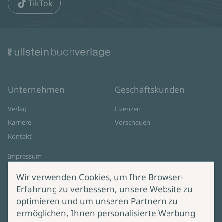
TikTok
Unternehmen
Geschäftskunden
Verlag
Lizenzen
Karriere
Vorschauen
Kontakt
Impressum
Datenschutz
Wir verwenden Cookies, um Ihre Browser-
Cookie-Einstellungen
Erfahrung zu verbessern, unsere Website zu
AGB Online Shop
optimieren und um unseren Partnern zu
ermöglichen, Ihnen personalisierte Werbung