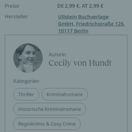
erschienen:
Preise
DE 2,99 €, AT 2,99 €
Von Mistgabeln und Morrleichen (Lorie Pfeffer
ermittelt 1)
Hersteller
Ullstein Buchverlage
Von Bierkrügen und Giftmorden (Lorie Pfeffer
GmbH, Friedrichstraße 126,
ermittelt 2)
10117 Berlin
Die Cavensish-Villa
Das letzte Geständnis
Autorin
Cecily von Hundt
Kategorien
Thriller
Kriminalromane
Historische Kriminalromane
Regiokrimis & Cosy Crime