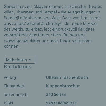
Garküchen, ein Sklavenzimmer, griechische Theater,
Villen, Thermen und Tempel – die Ausgrabungen in
Pompeji offenbaren eine Welt. Doch was hat sie mit
uns zu tun? Gabriel Zuchtriegel, der neue Direktor
des Weltkulturerbes, legt eindrucksvoll dar, dass
verschüttete Altertümer, starre Ruinen und
schweigende Bilder uns noch heute verändern
können.
»Ein kluges und auf zurückhaltende Weise
Mehr lesen
persönliches Buch«
Frankfurter Allgemeine
Buchdetails
Sonntagszeitung
»Zaubern mit Scherben – Gabriel Zuchtriegels so
Verlag
Ullstein Taschenbuch
famoses wie ungewöhnliches Buch«
Süddeutsche
Einbandart
Klappenbroschur
Zeitung
Seitenanzahl
240 Seiten
»So lebendig wurde noch nie über Archälogie
erzählt.«
ISBN
Die Zeit
9783548069913