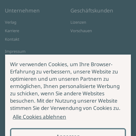
Unternehmen
Geschäftskunden
Verlag
Lizenzen
Karriere
Vorschauen
Kontakt
Impressum
Datenschutz
Wir verwenden Cookies, um Ihre Browser-
Cookie-Einstellungen
Erfahrung zu verbessern, unsere Website zu
AGB Online Shop
optimieren und um unseren Partnern zu
ermöglichen, Ihnen personalisierte Werbung
Service
Produktsicherheit
zu schicken, wenn Sie andere Websites
besuchen. Mit der Nutzung unserer Website
Lieferung & Versand
Bei Fragen zur Produktsicherheit
stimmen Sie der Verwendung von Cookies zu.
wenden Sie sich bitte an
Manuskripteinreichung
Alle Cookies ablehnen
produktsicherheit@ullstein.de
Barrierefreiheit