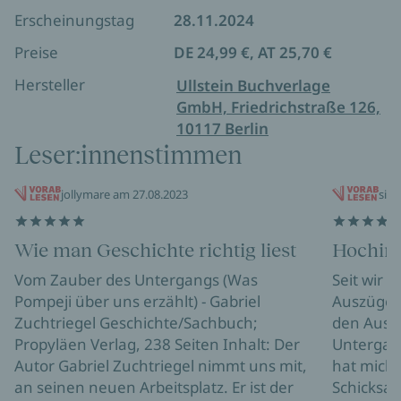
Erscheinungstag
28.11.2024
»Ein herausragendes Sachbuch, eine Einladung,
sich zu bilden.« Denis Scheck,
Druckfrisch
Preise
DE 24,99 €, AT 25,70 €
Hersteller
Ullstein Buchverlage
GmbH, Friedrichstraße 126,
10117 Berlin
Leser:innenstimmen
jollymare am 27.08.2023
sim
Wie man Geschichte richtig liest
Hochint
Vom Zauber des Untergangs (Was
Seit wir 
Pompeji über uns erzählt) - Gabriel
Auszüge de
Zuchtriegel Geschichte/Sachbuch;
den Ausb
Propyläen Verlag, 238 Seiten Inhalt: Der
Untergan
Autor Gabriel Zuchtriegel nimmt uns mit,
hat mich 
an seinen neuen Arbeitsplatz. Er ist der
Schicksal