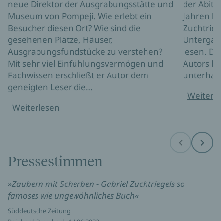
neue Direktor der Ausgrabungsstätte und
der Abitu
Museum von Pompeji. Wie erlebt ein
Jahren be
Besucher diesen Ort? Wie sind die
Zuchtrieg
gesehenen Plätze, Häuser,
Untergang
Ausgrabungsfundstücke zu verstehen?
lesen. De
Mit sehr viel Einfühlungsvermögen und
Autors li
Fachwissen erschließt er Autor dem
unterhalt
geneigten Leser die…
Weiterl
Weiterlesen
Before
Next
Pressestimmen
»Zaubern mit Scherben - Gabriel Zuchtriegels so
famoses wie ungewöhnliches Buch«
Süddeutsche Zeitung