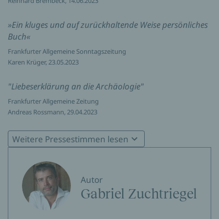
Reinhard Brembeck, 14.06.2023
»Ein kluges und auf zurückhaltende Weise persönliches
Buch«
Frankfurter Allgemeine Sonntagszeitung
Karen Krüger, 23.05.2023
"Liebeserklärung an die Archäologie"
Frankfurter Allgemeine Zeitung
Andreas Rossmann, 29.04.2023
"so lebendig wurde noch nie über die Archäologie
Weitere Pressestimmen lesen
erzählt"
Die Zeit
Autor
Gabriel Zuchtriegel