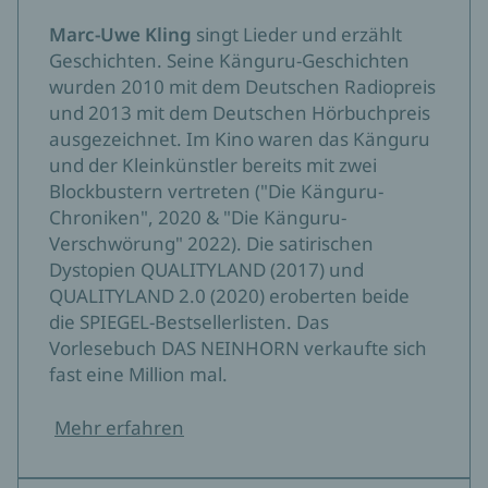
zuspielen. (…) Man kann ihm nicht genügend Leser
wünschen.«
Marc-Uwe Kling
singt Lieder und erzählt
Geschichten. Seine Känguru-Geschichten
Stuttgarter Zeitung / Stuttgarter Nachrichten
Stefan Kister, 06.07.2024
wurden 2010 mit dem Deutschen Radiopreis
und 2013 mit dem Deutschen Hörbuchpreis
»Spannende Lektüre, die den Leser mit vielen
ausgezeichnet. Im Kino waren das Känguru
bedenkenswerten Fragen zurücklässt.«
und der Kleinkünstler bereits mit zwei
Blockbustern vertreten ("Die Känguru-
Passauer Neue Presse
Chroniken", 2020 & "Die Känguru-
Anja Witzke, 06.07.2024
Verschwörung" 2022). Die satirischen
Dystopien QUALITYLAND (2017) und
»Marc-Uwe Kling kann nicht nur „Känguru“, er kann
QUALITYLAND 2.0 (2020) eroberten beide
auch Krimi – und zwar richtig gut!«
die SPIEGEL-Bestsellerlisten. Das
Brigitte
Vorlesebuch DAS NEINHORN verkaufte sich
Angela Wittmann, 03.07.2024
fast eine Million mal.
»Wahnsinnig unterhaltsam – trotz des sehr krassen
Mehr erfahren
Themas«
WDR5 Scala