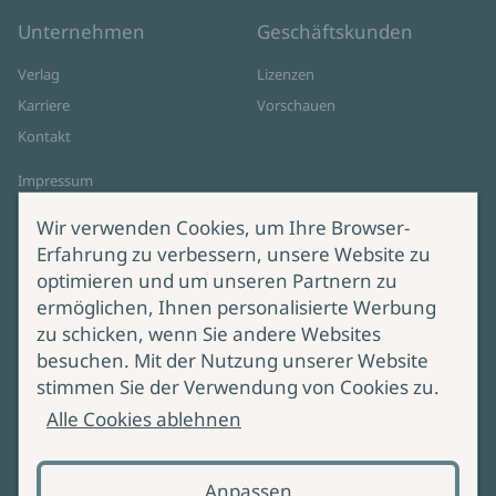
Unternehmen
Geschäftskunden
Verlag
Lizenzen
Karriere
Vorschauen
Kontakt
Impressum
Datenschutz
Wir verwenden Cookies, um Ihre Browser-
Cookie-Einstellungen
Erfahrung zu verbessern, unsere Website zu
AGB Online Shop
optimieren und um unseren Partnern zu
ermöglichen, Ihnen personalisierte Werbung
Service
Produktsicherheit
zu schicken, wenn Sie andere Websites
besuchen. Mit der Nutzung unserer Website
Lieferung & Versand
Bei Fragen zur Produktsicherheit
stimmen Sie der Verwendung von Cookies zu.
wenden Sie sich bitte an
Manuskripteinreichung
Alle Cookies ablehnen
produktsicherheit@ullstein.de
Barrierefreiheit
Anpassen