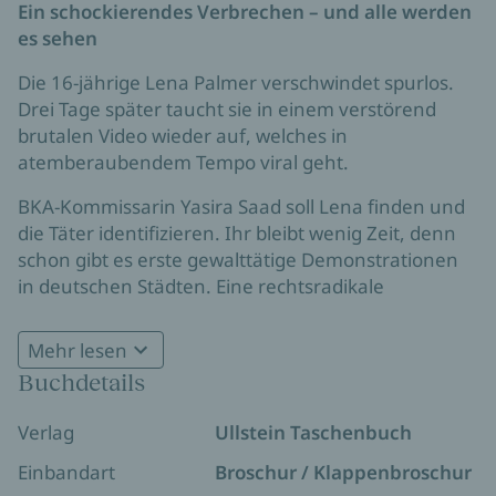
Ein schockierendes Verbrechen – und alle werden
es sehen
Die 16-jährige Lena Palmer verschwindet spurlos.
Drei Tage später taucht sie in einem verstörend
brutalen Video wieder auf, welches in
atemberaubendem Tempo viral geht.
BKA-Kommissarin Yasira Saad soll Lena finden und
die Täter identifizieren. Ihr bleibt wenig Zeit, denn
schon gibt es erste gewalttätige Demonstrationen
in deutschen Städten. Eine rechtsradikale
Gruppierung namens »Aktiver Heimatschutz«
gewinnt rasant an Zulauf. Kann Yasira die Täter
Mehr lesen
verhaften, bevor der Lynchmob zuschlägt und der
Buchdetails
Rechtsstaat zu wanken beginnt?
Verlag
Ullstein Taschenbuch
Einbandart
Broschur / Klappenbroschur