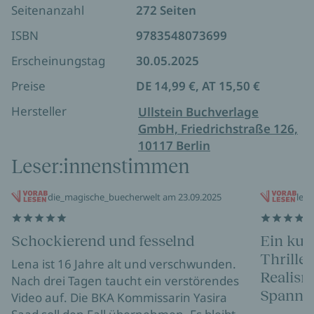
Seitenanzahl
272 Seiten
ISBN
9783548073699
Erscheinungstag
30.05.2025
Preise
DE 14,99 €, AT 15,50 €
Hersteller
Ullstein Buchverlage
GmbH, Friedrichstraße 126,
10117 Berlin
Leser:innenstimmen
die_magische_buecherwelt am 23.09.2025
lexy
Schockierend und fesselnd
Ein kurz
Thrille
Lena ist 16 Jahre alt und verschwunden.
Realism
Nach drei Tagen taucht ein verstörendes
Spannun
Video auf. Die BKA Kommissarin Yasira