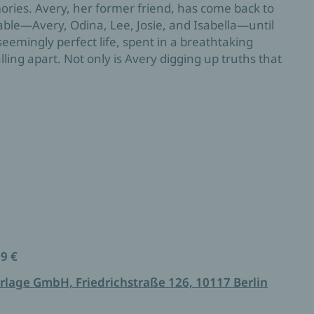
ries. Avery, her former friend, has come back to
ble—Avery, Odina, Lee, Josie, and Isabella—until
 seemingly perfect life, spent in a breathtaking
lling apart. Not only is Avery digging up truths that
ew neighbor, Preston, is getting on her last nerve.
l-wearing contractor is keeping her up at night
she discovers a secret that shatters everything
 friendship, and new neighbors
99 €
rlage GmbH, Friedrichstraße 126, 10117 Berlin