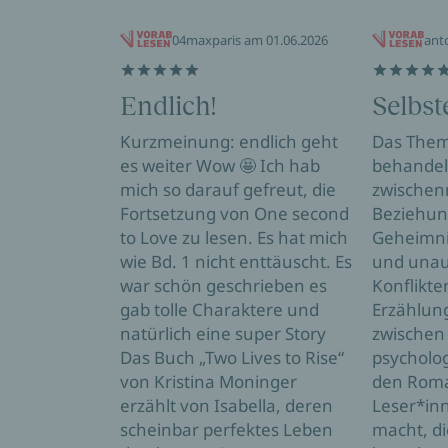
04maxparis am 01.06.2026
ant
Endlich!
Selbs
Kurzmeinung: endlich geht
Das The
es weiter Wow 🤩 Ich hab
behandelt
mich so darauf gefreut, die
zwischen
Fortsetzung von One second
Beziehun
to Love zu lesen. Es hat mich
Geheimni
wie Bd. 1 nicht enttäuscht. Es
und una
war schön geschrieben es
Konflikte
gab tolle Charaktere und
Erzählun
natürlich eine super Story
zwischen
Das Buch „Two Lives to Rise“
psycholog
von Kristina Moninger
den Roma
erzählt von Isabella, deren
Leser*inn
scheinbar perfektes Leben
macht, di