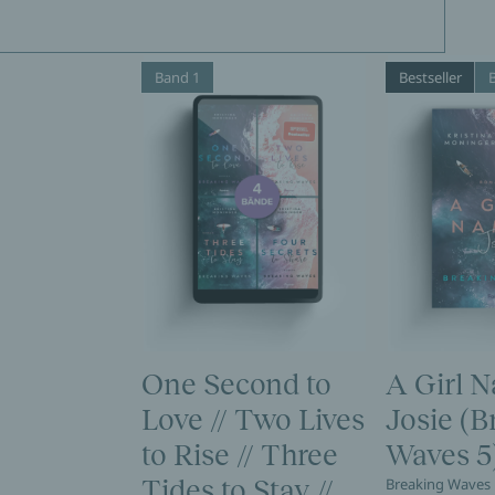
Band 1
Bestseller
One Second to
A Girl 
Love // Two Lives
Josie (B
to Rise // Three
Waves 5
Tides to Stay //
Breaking Waves