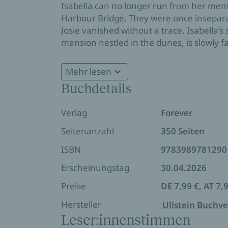
Isabella can no longer run from her memo
Harbour Bridge. They were once insepara
Josie vanished without a trace. Isabella’s
mansion nestled in the dunes, is slowly fa
she’d rather keep buried, but Isabella’s n
Preston—the undeniably charming, flanne
Mehr lesen
and slowly sneaking into her heart—until 
Buchdetails
she thought she knew…
The summer suspense romance about love,
Verlag
Forever
Avery's story: One Second to Love
Seitenanzahl
350 Seiten
Isabella’s story: Two Lives to Rise
Odina’s story: Three Tides to Stay
ISBN
9783989781290
Lee’s story: Four Secrets to Share
Erscheinungstag
30.04.2026
Preise
DE 7,99 €, AT 7,
Hersteller
Ullstein Buchve
Leser:innenstimmen