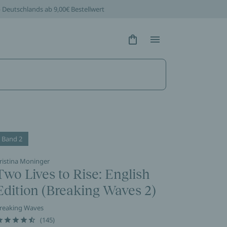
b Deutschlands ab 9,00€ Bestellwert
Hidden Text
Hidden Text
Band 2
ristina Moninger
Two Lives to Rise: English
Edition (Breaking Waves 2)
reaking Waves
(145)