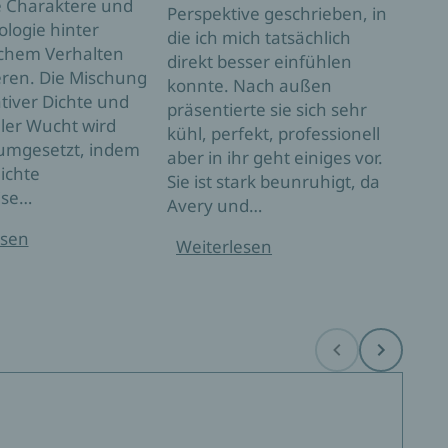
 Charaktere und
Perspektive geschrieben, in
die 
ologie hinter
die ich mich tatsächlich
Puzz
chem Verhalten
direkt besser einfühlen
Ganz
eren. Die Mischung
konnte. Nach außen
dies
tiver Dichte und
präsentierte sie sich sehr
Lebe
ler Wucht wird
kühl, perfekt, professionell
Erbi
 umgesetzt, indem
aber in ihr geht einiges vor.
beric
ichte
Sie ist stark beunruhigt, da
ihre
ise…
Avery und…
und
esen
Weiterlesen
Wei
Before
Next