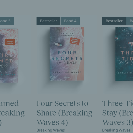
Band 5
Bestseller
Band 4
Bestseller
B
Named
Four Secrets to
Three Ti
reaking
Share (Breaking
Stay (Br
)
Waves 4)
Waves 3
Breaking Waves
Breaking Waves