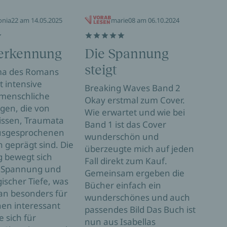
onia22 am 14.05.2025
marie08 am 06.10.2024
terkennung
Die Spannung
Ei
steigt
Ge
ma des Romans
 intensive
Breaking Waves Band 2
Two l
menschliche
Okay erstmal zum Cover.
zwei
gen, die von
Wie erwartet und wie bei
wave
ssen, Traumata
Band 1 ist das Cover
Freu
usgesprochenen
wunderschön und
welc
n geprägt sind. Die
überzeugte mich auf jeden
Verg
g bewegt sich
Fall direkt zum Kauf.
wurd
 Spannung und
Gemeinsam ergeben die
mehr
ischer Tiefe, was
Bücher einfach ein
den 
n besonders für
wunderschönes und auch
Stüc
en interessant
passendes Bild Das Buch ist
fünf
e sich für
nun aus Isabellas
aufg