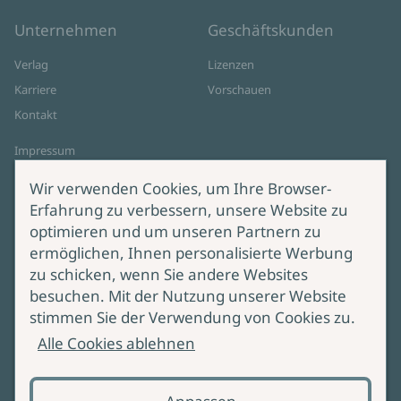
Unternehmen
Geschäftskunden
Verlag
Lizenzen
Karriere
Vorschauen
Kontakt
Impressum
Datenschutz
Wir verwenden Cookies, um Ihre Browser-
Cookie-Einstellungen
Erfahrung zu verbessern, unsere Website zu
AGB Online Shop
optimieren und um unseren Partnern zu
ermöglichen, Ihnen personalisierte Werbung
Service
Produktsicherheit
zu schicken, wenn Sie andere Websites
besuchen. Mit der Nutzung unserer Website
Lieferung & Versand
Bei Fragen zur Produktsicherheit
stimmen Sie der Verwendung von Cookies zu.
wenden Sie sich bitte an
Manuskripteinreichung
Alle Cookies ablehnen
produktsicherheit@ullstein.de
Barrierefreiheit