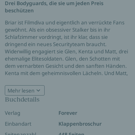
Drei Bodyguards, die sie um jeden Preis
beschützen
Briar ist Filmdiva und eigentlich an verrückte Fans
gewöhnt. Als ein obsessiver Stalker bis in ihr
Schlafzimmer vordringt, ist ihr klar, dass sie
dringend ein neues Securityteam braucht.
Widerwillig engagiert sie Glen, Kenta und Matt, drei
ehemalige Elitesoldaten. Glen, den Schotten mit
dem vernarbten Gesicht und den sanften Händen.
Kenta mit dem geheimnisvollen Lächeln. Und Matt,
den blauäugigen, schlecht gelaunten Anführer, der
von Albträumen heimgesucht wird.
Mehr lesen
Buchdetails
Die drei muskelbepackten Männer bewachen Briar
rund um die Uhr. Und treiben sie damit in den
Verlag
Forever
Wahnsinn. Ihr Gehirn setzt aus, wenn die drei in
ihrer Nähe sind. Die Spannung zwischen ihnen ist
Einbandart
Klappenbroschur
unerträglich, denn sie wollen Briar. Alle drei. Doch
Seitenanzahl
448 Seiten