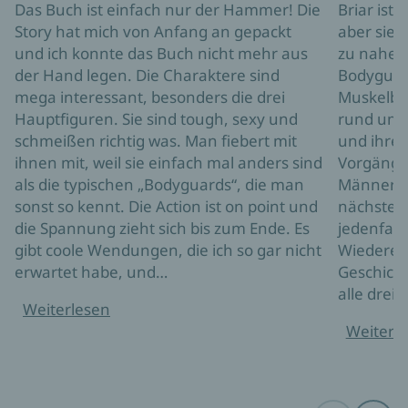
Das Buch ist einfach nur der Hammer! Die
Briar ist 
Story hat mich von Anfang an gepackt
aber sie h
und ich konnte das Buch nicht mehr aus
zu nahe 
der Hand legen. Die Charaktere sind
Bodyguard
mega interessant, besonders die drei
Muskelbe
Hauptfiguren. Sie sind tough, sexy und
rund um d
schmeißen richtig was. Man fiebert mit
und ihre S
ihnen mit, weil sie einfach mal anders sind
Vorgänger
als die typischen „Bodyguards“, die man
Männer u
sonst so kennt. Die Action ist on point und
nächste B
die Spannung zieht sich bis zum Ende. Es
jedenfall
gibt coole Wendungen, die ich so gar nicht
Wiederer
erwartet habe, und…
Geschicht
alle drei…
Weiterlesen
Weiterl