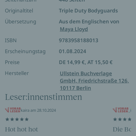
der Stalker lässt nicht locker, und die Bodyguards
dürfen sich nicht von ihrer Mission ablenken lassen,
Originaltitel
Triple Duty Bodyguards
sonst riskieren sie Briars Leben ...
Übersetzung
Aus dem Englischen von
TRIPLE DUTY BODYGUARDS
ist eine extra spicy Reverse-
Maya Lloyd
Harem-Romance.
ISBN
9783958188013
Mit Bonus-Epilog!
Erscheinungstag
01.08.2024
Preise
DE 14,99 €, AT 15,50 €
Noch mehr Bücher von Lily Gold:
Hersteller
Ullstein Buchverlage
GmbH, Friedrichstraße 126,
Three Swedish Mountain Men
10117 Berlin
Nanny for the Neighbors
Leser:innenstimmen
Faking With Benefits
kaira am 28.10.2024
_ich
Hot hot hot
Die Bod