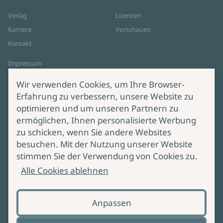
Verlag
Lizenzen
Karriere
Vorschauen
Kontakt
Impressum
Datenschutz
Wir verwenden Cookies, um Ihre Browser-
Cookie-Einstellungen
Erfahrung zu verbessern, unsere Website zu
AGB Online Shop
optimieren und um unseren Partnern zu
ermöglichen, Ihnen personalisierte Werbung
Service
Produktsicherheit
zu schicken, wenn Sie andere Websites
besuchen. Mit der Nutzung unserer Website
Lieferung & Versand
Bei Fragen zur Produktsicherheit
stimmen Sie der Verwendung von Cookies zu.
wenden Sie sich bitte an
Manuskripteinreichung
Alle Cookies ablehnen
produktsicherheit@ullstein.de
Barrierefreiheit
Anpassen
Zahlungsoptionen
Vertrag widerrufen