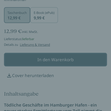
Taschenbuch
E-Book (ePub)
12,99 €
9,99 €
12,99 €
inkl. MwSt.
Lieferstatus:
lieferbar
Details zu
Lieferung & Versand
In den Warenkorb
Cover herunterladen
Inhaltsangabe
Tödliche Geschäfte im Hamburger Hafen - ein
neues starkes Ermittlerteam vom Zoll nimmt die