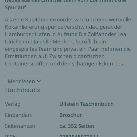
Spur auf
Als eine Kapitänin ermordet wird und eine wertvolle
Kokainlieferung spurlos verschwindet, gerät der
Hamburger Hafen in Aufruhr. Die Zollfahnder Lea
Ulrichs und Jan-Ole Menken, beruflich ein
eingespieltes Team und privat ein Paar, nehmen die
Ermittlungen auf. Zwischen gigantischen
Containerschiffen und den schattigen Ecken des
Hafengebiets stoßen sie auf ein gefährliches
Netzwerk, das den europäischen Drogenmarkt
Mehr lesen
aufrollen will. Als ein verdeckter Ermittler
Buchdetails
verschwindet und plötzlich ein Toter vor ihrer
Packend wie die Serie
Schwarz Rot Gold
–
Haustür liegt, wird klar: Jemand beobachtet die
Verlag
Ullstein Taschenbuch
authentische Einblicke in die Arbeit der
Ermittler und kommt ihnen gefährlich nahe. Die
Zollfahndung
Spur führt bis in die höchsten Ränge der Behörden.
Einbandart
Broschur
Ein Wettlauf gegen die Zeit beginnt, denn nicht nur
Seitenanzahl
ca. 352 Seiten
ihr Kollege schwebt in Lebensgefahr - auch sie
selbst sind ins Visier geraten.
ISBN
9783548073811