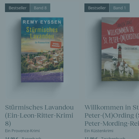
Bestseller
Band 8
Bestseller
Band 1
Stürmisches Lavandou
Willkommen in St
(Ein-Leon-Ritter-Krimi
Peter-(M)Ording (
8)
Peter-Mording-Rei
Ein Provence-Krimi
Ein Küstenkrimi
14,99 €
Paperback
11,99 €
Taschenbuch