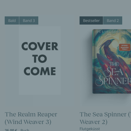
Bald
Band 3
Bestseller
Band 2
The Realm Reaper
The Sea Spinner 
(Wind Weaver 3)
Weaver 2)
Flutgeküsst
26,00 €
Buch