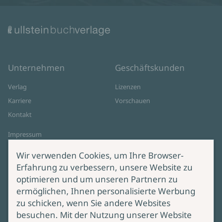
Unternehmen
Geschäftskunden
Verlag
Lizenzen
Karriere
Vorschauen
Kontakt
Impressum
Datenschutz
Wir verwenden Cookies, um Ihre Browser-
Cookie-Einstellungen
Erfahrung zu verbessern, unsere Website zu
AGB Online Shop
optimieren und um unseren Partnern zu
ermöglichen, Ihnen personalisierte Werbung
Service
Produktsicherheit
zu schicken, wenn Sie andere Websites
besuchen. Mit der Nutzung unserer Website
Lieferung & Versand
Bei Fragen zur Produktsicherheit