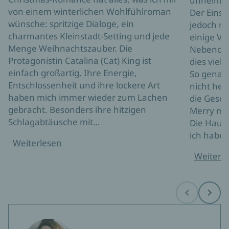
unheimlic
von einem winterlichen Wohlfühlroman
Der Einsti
wünsche: spritzige Dialoge, ein
jedoch me
charmantes Kleinstadt-Setting und jede
einige Vo
Menge Weihnachtszauber. Die
Nebenchar
Protagonistin Catalina (Cat) King ist
dies viel
einfach großartig. Ihre Energie,
So genau 
Entschlossenheit und ihre lockere Art
nicht her
haben mich immer wieder zum Lachen
die Gesch
gebracht. Besonders ihre hitzigen
Merry mi
Schlagabtäusche mit…
Die Haup
ich habe 
Weiterlesen
Weiterl
Before
Next