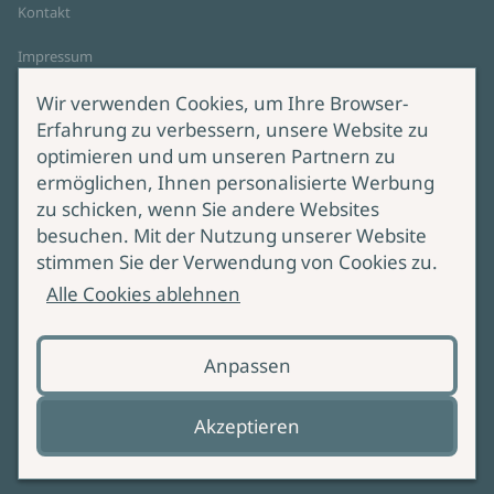
Kontakt
Impressum
Datenschutz
Wir verwenden Cookies, um Ihre Browser-
Cookie-Einstellungen
Erfahrung zu verbessern, unsere Website zu
AGB Online Shop
optimieren und um unseren Partnern zu
ermöglichen, Ihnen personalisierte Werbung
Service
Produktsicherheit
zu schicken, wenn Sie andere Websites
besuchen. Mit der Nutzung unserer Website
Lieferung & Versand
Bei Fragen zur Produktsicherheit
stimmen Sie der Verwendung von Cookies zu.
wenden Sie sich bitte an
Manuskripteinreichung
Alle Cookies ablehnen
produktsicherheit@ullstein.de
Barrierefreiheit
Anpassen
Zahlungsoptionen
Vertrag widerrufen
Akzeptieren