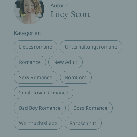
Autorin
Lucy Score
Kategorien
Liebesromane
Unterhaltungsromane
Romance
New Adult
Sexy Romance
RomCom
Small Town Romance
Bad Boy Romance
Boss Romance
Weihnachtsliebe
Farbschnitt