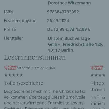
Dorothee Witzemann
ISBN
9783843733052
Erscheinungstag
26.09.2024
Preise
DE 12,99 €, AT 12,99 €
Hersteller
Ullstein Buchverlage
GmbH, Friedrichstraße 126,
10117 Berlin
Leser:innenstimmen
pathome.85 am 22.12.2024
liss
Tolle Geschichte
Eine sü
ihren B
Lucy Score hat mich mit The Christmas Fix
vollkommen überzeugt! Diese humorvolle
Ich liebe
und herzerwärmende Enemies-to-Lovers-
immer so,
Christmas-Romance hat alles, was ich mir