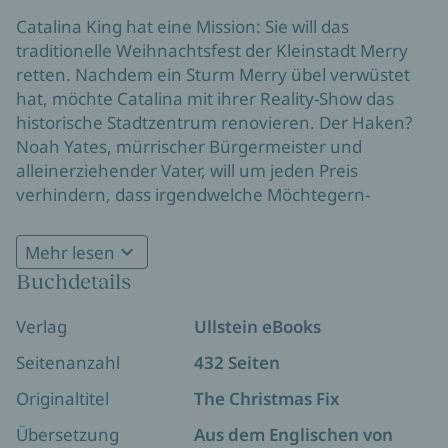
Catalina King hat eine Mission: Sie will das
traditionelle Weihnachtsfest der Kleinstadt Merry
retten. Nachdem ein Sturm Merry übel verwüstet
hat, möchte Catalina mit ihrer Reality-Show das
historische Stadtzentrum renovieren. Der Haken?
Noah Yates, mürrischer Bürgermeister und
alleinerziehender Vater, will um jeden Preis
verhindern, dass irgendwelche Möchtegern-
Fernsehstars die Tragödie kapitalisieren. Aber
Catalina »Cat« King gibt so schnell nicht auf. Jedes
Mehr lesen
Mal, wenn Noah und Cat im selben Raum sind,
Buchdetails
Die spicy Weihnachts-Kleinstadt-Romance von
fliegen die Fetzen. Können sie sich
Bestsellerautorin Lucy Score
zusammenreißen, damit es ein Weihnachtswunder
Verlag
Ullstein eBooks
geben kann?
Seitenanzahl
432 Seiten
Originaltitel
The Christmas Fix
Übersetzung
Aus dem Englischen von