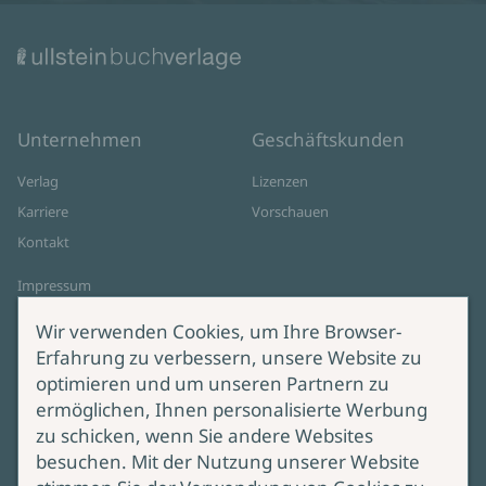
Unternehmen
Geschäftskunden
Verlag
Lizenzen
Karriere
Vorschauen
Kontakt
Impressum
Datenschutz
Wir verwenden Cookies, um Ihre Browser-
Cookie-Einstellungen
Erfahrung zu verbessern, unsere Website zu
AGB Online Shop
optimieren und um unseren Partnern zu
ermöglichen, Ihnen personalisierte Werbung
Service
Produktsicherheit
zu schicken, wenn Sie andere Websites
besuchen. Mit der Nutzung unserer Website
Lieferung & Versand
Bei Fragen zur Produktsicherheit