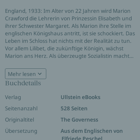
England, 1933: Im Alter von 22 Jahren wird Marion
Crawford die Lehrerin von Prinzessin Elisabeth und
ihrer Schwester Margaret. Als Marion ihre Stelle im
englischen Königshaus antritt, ist sie schockiert. Das
Leben im Schloss hat nichts mit der Realität zu tun.
Vor allem Lilibet, die zukünftige Königin, wächst
Marion ans Herz. Als überzeugte Sozialistin macht
Marion es sich zur Aufgabe, Lilibet das echte Leben
zu zeigen. Sie fährt mit ihr Metro und Bus, geht in
Mehr lesen
öffentliche Schwimmbäder und macht
Buchdetails
Weihnachtseinkäufe bei Woolworth’s. Ihr Einfluss
auf die zukünftige Queen ist gewaltig. Doch Marion
Verlag
Ullstein eBooks
ahnt nicht, wie sehr sich auch ihr eigenes Leben
durch die Royals verändern wird.
Seitenanzahl
528 Seiten
Originaltitel
The Governess
Übersetzung
Aus dem Englischen von
Elfriede Peschel