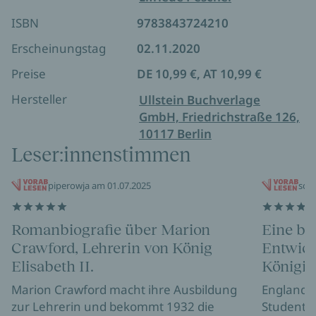
ISBN
9783843724210
Erscheinungstag
02.11.2020
Preise
DE 10,99 €, AT 10,99 €
Hersteller
Ullstein Buchverlage
GmbH, Friedrichstraße 126,
10117 Berlin
Leser:innenstimmen
piperowja am 01.07.2025
sonj
Romanbiografie über Marion
Eine be
Crawford, Lehrerin von König
Entwick
Elisabeth II.
Königin
Marion Crawford macht ihre Ausbildung
England i
zur Lehrerin und bekommt 1932 die
Studentin