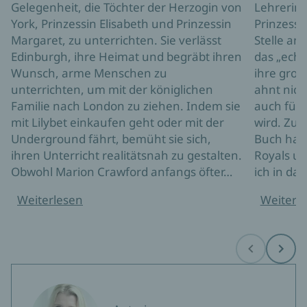
Gelegenheit, die Töchter der Herzogin von
Lehrerin
York, Prinzessin Elisabeth und Prinzessin
Prinzessin
Margaret, zu unterrichten. Sie verlässt
Stelle an,
Edinburgh, ihre Heimat und begräbt ihren
das „echt
Wunsch, arme Menschen zu
ihre groß
unterrichten, um mit der königlichen
ahnt nicht
Familie nach London zu ziehen. Indem sie
auch für 
mit Lilybet einkaufen geht oder mit der
wird. Zun
Underground fährt, bemüht sie sich,
Buch habe
ihren Unterricht realitätsnah zu gestalten.
Royals un
Obwohl Marion Crawford anfangs öfter…
ich in da
Weiterlesen
Weiterl
Before
Next